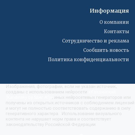
Информация
О компании
Контакты
Сотрудничество и реклама
Сообшить новость
Политика конфиденциальности
Изображения, фотографии, если не указан источник,
созданы с использованием нейросети
«
Кандинский
(Kandinsky by Sber AI)
»
, иных нейросетевых генераторов или
получены из открытых источников с соблюдением лицензий
и могут не полностью соответствовать содержанию в силу
генеративного характера. Использование визуального
контента не нарушает норм права и соответствует
законодательству Российской Федерации.