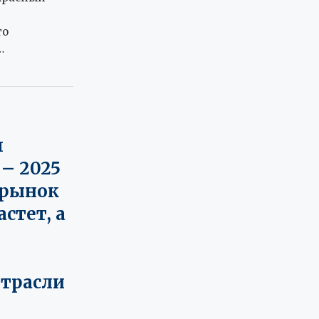
то
…
я
– 2025
й рынок
стет, а
трасли