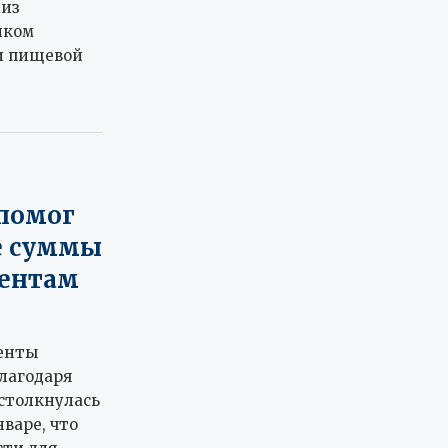
 из
иком
и пищевой
 помог
е суммы
дентам
енты
лагодаря
столкнулась
варе, что