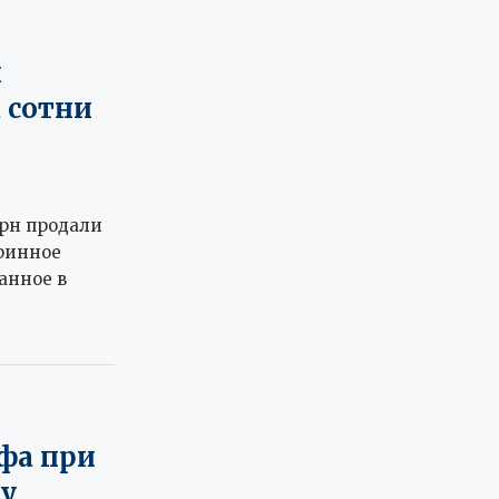
й
 сотни
рн продали
аринное
анное в
фа при
ту