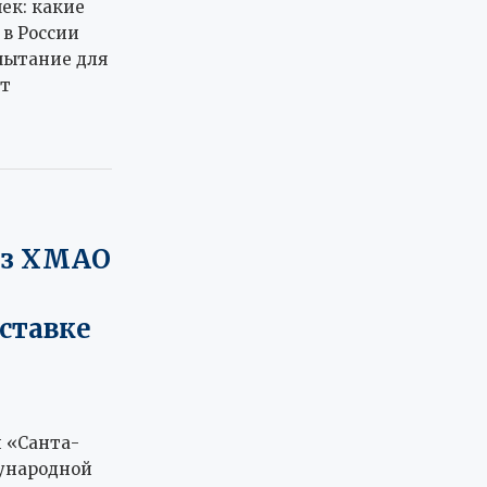
ек: какие
 в России
пытание для
т
из ХМАО
ставке
 «Санта-
ународной