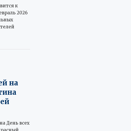
вится к
евраль 2026
льных
ителей
ей на
тина
ней
на День всех
красный