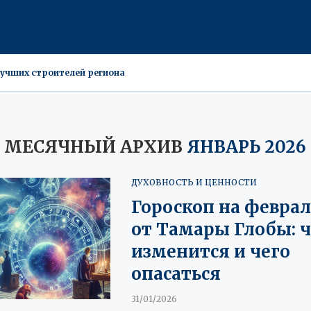
учших строителей региона
ейтинг удовлетворенности пользователей
шил годовое обслуживание оборудования
ез вреда
учат защитникам Подмосковья
редпринимателей после инцидентов на складах Wildberries
тоят 40-45 рублей за килограмм
 центре Москвы за 11-13,5 млрд руб
МЕСЯЧНЫЙ АРХИВ
ЯНВАРЬ 2026
ДУХОВНОСТЬ И ЦЕННОСТИ
Гороскоп на феврал
от Тамары Глобы: 
изменится и чего
опасаться
31/01/2026