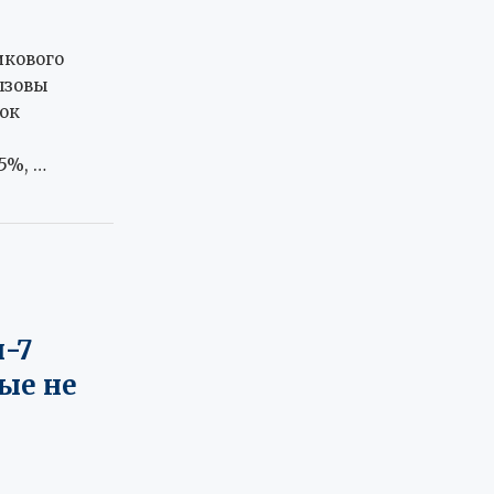
икового
ызовы
ок
5%, …
и
п-7
ые не