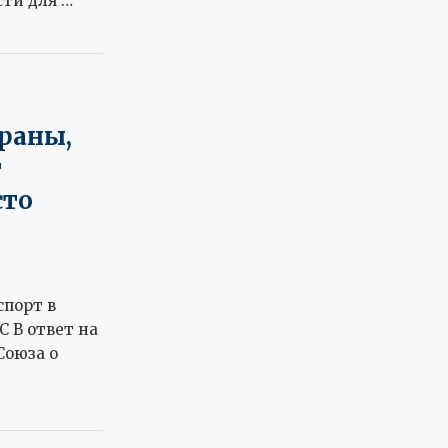
ти для …
раны,
т
сто
спорт в
 В ответ на
Союза о