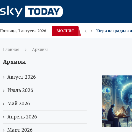
МОЛНИЯ
Югра наградила л
Пятница, 7 августа, 2026
Okko возглавил р
Восточный завер
Чисти телевизор б
Эксперты Сбера 
Сбер поддержал п
Арбузы в России с
ВТБ продал офис в
Главная
Архивы
Архивы
Август 2026
Июль 2026
Май 2026
Апрель 2026
Март 2026