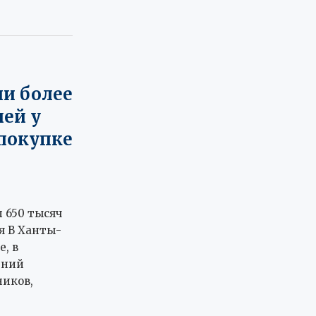
и более
ей у
покупке
 650 тысяч
я В Ханты-
, в
тний
иков,