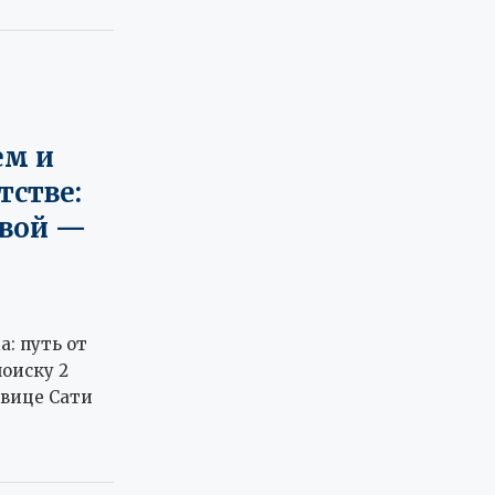
ем и
тстве:
овой —
а: путь от
оиску 2
евице Сати