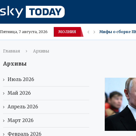
Мифы о сборке П
МОЛНИЯ
Пятница, 7 августа, 2026
Новый iPhone App
В Амурской облас
Москва ожидает з
Московские влад
Саванна и Каракет
Югра меняет вкус
В ХМАО засняли р
Главная
Архивы
Архивы
Июль 2026
Май 2026
Апрель 2026
Март 2026
Февраль 2026