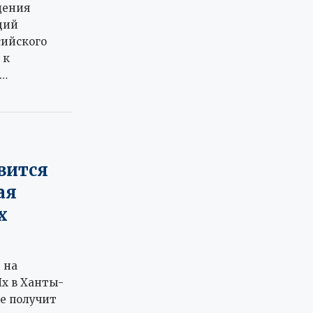
дения
щий
ийского
 к
 …
вится
ая
х
 на
х в Ханты-
е получит