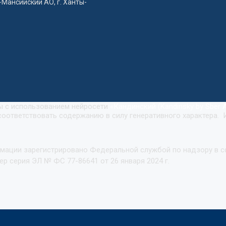
-Мансийский АО, г. Ханты-
ны с использованием нейросети
«
Кандинский (Kandinsky by Sber A
оответствовать содержанию в силу генеративного характера. 
рмации зарегистрировано Федеральной службой по надзору в 
р серия ЭЛ № ФС 77-86641 от 26 января 2024 г.