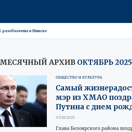
К разоблачены в Минске
le может стоить $4,4 млрд
ти обнаружены нетленные мощи 19-го века
ной, но рекордов не будет
ельцы недвижимости подвергаются проверке
: 2,5 млн рублей за гибридов с дикой кровью
ы: бюджетные иномарки вытесняют средний сегмент за $6 млн
едкую лосиху-альбиноса с детенышем
МЕСЯЧНЫЙ АРХИВ
ОКТЯБРЬ 202
ОБЩЕСТВО И КУЛЬТУРА
Самый жизнерадо
мэр из ХМАО поздр
Путина с днем рож
07/10/2025
Глава Белоярского района позд