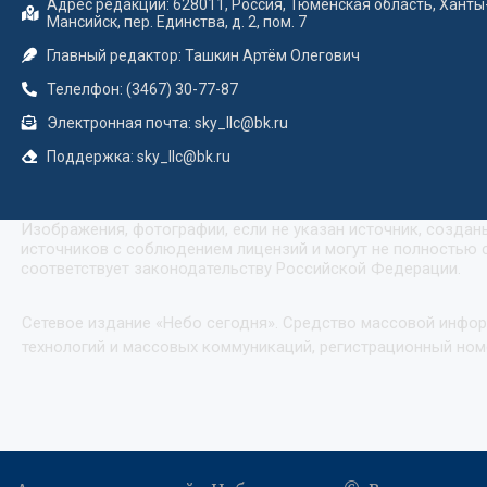
Адрес редакции: 628011, Россия, Тюменская область, Ханты
Мансийск, пер. Единства, д. 2, пом. 7
Главный редактор: Ташкин Артём Олегович
Телелфон: (3467) 30-77-87
Электронная почта: sky_llc@bk.ru
Поддержка: sky_llc@bk.ru
Изображения, фотографии, если не указан источник, созда
источников с соблюдением лицензий и могут не полностью с
соответствует законодательству Российской Федерации.
Сетевое издание «Небо сегодня». Средство массовой инфо
технологий и массовых коммуникаций, регистрационный номе