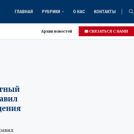
ГЛАВНАЯ
РУБРИКИ
О НАС
КОНТАКТЫ
Архив новостей
СВЯЗАТЬСЯ С НАМИ
5
стный
авил
дения
равил