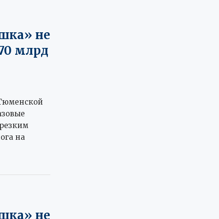
шка» не
70 млрд
 Тюменской
азовые
 резким
ога на
шка» не