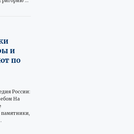
 Григорию …
ки
ры и
ют по
едия России:
небом На
е
 памятники,
…