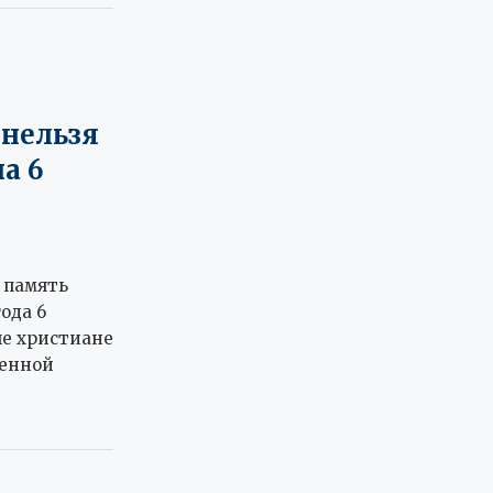
 нельзя
а 6
 память
ода 6
ые христиане
женной