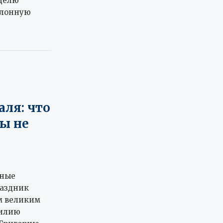
еделю
клонную
аля: что
бы не
вные
аздник
м великим
силию