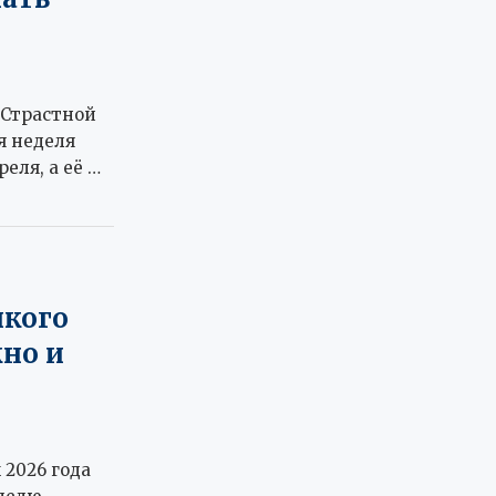
ы Страстной
я неделя
реля, а её …
икого
жно и
 2026 года