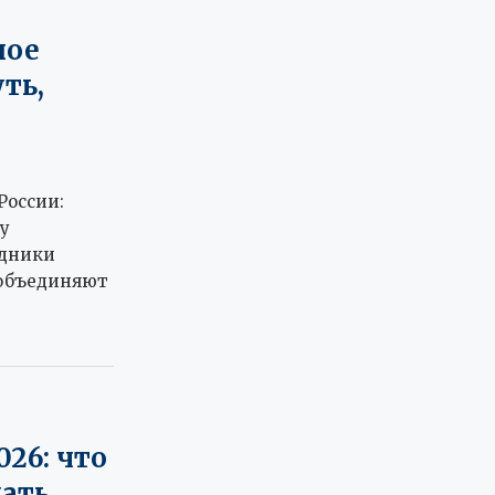
ное
уть,
России:
у
дники
 объединяют
026: что
лать