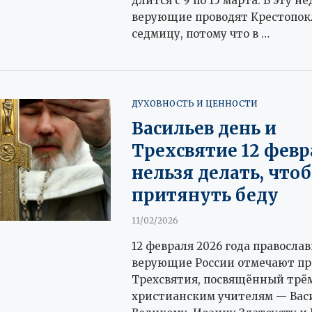
длится с 9 по 15 марта. В эту н
верующие проводят Крестопо
седмицу, потому что в …
ДУХОВНОСТЬ И ЦЕННОСТИ
Васильев день и
Трехсвятие 12 февр
нельзя делать, что
притянуть беду
11/02/2026
12 февраля 2026 года правосла
верующие России отмечают пр
Трехсвятия, посвящённый трё
христианским учителям — Ва