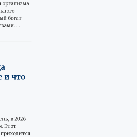
я организма
льного
рый богат
твами. …
да
 и что
нь, в 2026
я. Этот
 приходится