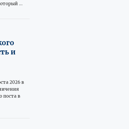
который …
кого
ть и
ста 2026 в
аничения
 поста в