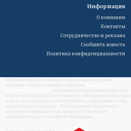
Информация
О компании
Контакты
Сотрудничество и реклама
Сообшить новость
Политика конфиденциальности
Изображения, фотографии, если не указан источник,
созданы с использованием нейросети
«
Кандинский
(Kandinsky by Sber AI)
»
, иных нейросетевых генераторов или
получены из открытых источников с соблюдением лицензий
и могут не полностью соответствовать содержанию в силу
генеративного характера. Использование визуального
контента не нарушает норм права и соответствует
законодательству Российской Федерации.