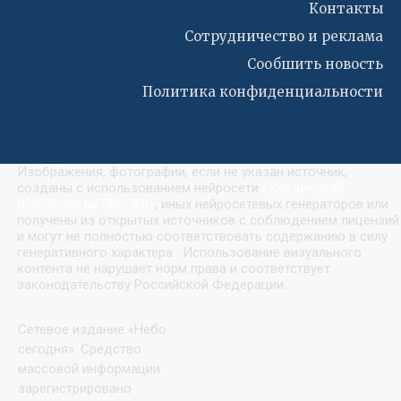
Контакты
Сотрудничество и реклама
Сообшить новость
Политика конфиденциальности
Изображения, фотографии, если не указан источник,
созданы с использованием нейросети
«
Кандинский
(Kandinsky by Sber AI)
»
, иных нейросетевых генераторов или
получены из открытых источников с соблюдением лицензий
и могут не полностью соответствовать содержанию в силу
генеративного характера. Использование визуального
контента не нарушает норм права и соответствует
законодательству Российской Федерации.
Сетевое издание «Небо
сегодня». Средство
массовой информации
зарегистрировано