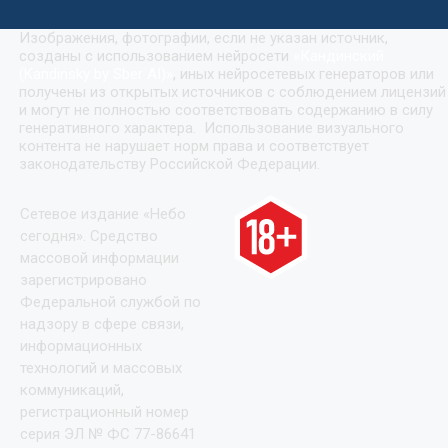
Изображения, фотографии, если не указан источник,
созданы с использованием нейросети
«
Кандинский
(Kandinsky by Sber AI)
»
, иных нейросетевых генераторов или
получены из открытых источников с соблюдением лицензий
и могут не полностью соответствовать содержанию в силу
генеративного характера. Использование визуального
контента не нарушает норм права и соответствует
законодательству Российской Федерации.
Сетевое издание «Небо
сегодня». Средство
массовой информации
зарегистрировано
Федеральной службой по
надзору в сфере связи,
информационных
технологий и массовых
коммуникаций,
регистрационный номер
серия ЭЛ № ФС 77-86641