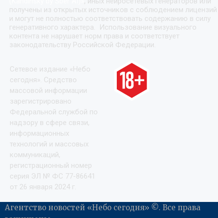
(Kandinsky by Sber AI)
»
, иных нейросетевых генераторов или
получены из открытых источников с соблюдением лицензий
и могут не полностью соответствовать содержанию в силу
генеративного характера. Использование визуального
контента не нарушает норм права и соответствует
законодательству Российской Федерации.
Сетевое издание «Небо
сегодня». Средство
массовой информации
зарегистрировано
Федеральной службой по
надзору в сфере связи,
информационных
технологий и массовых
коммуникаций,
регистрационный номер
серия ЭЛ № ФС 77-86641
от 26 января 2024 г.
Агентство новостей «Небо сегодня» ©. Все права