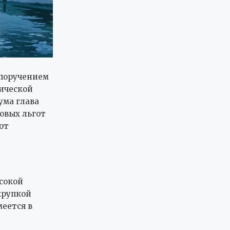
 поручением
ической
ума глава
овых льгот
от
сокой
хрупкой
меется в