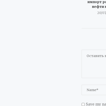
импорт р
нефти н
20/07
Save my na