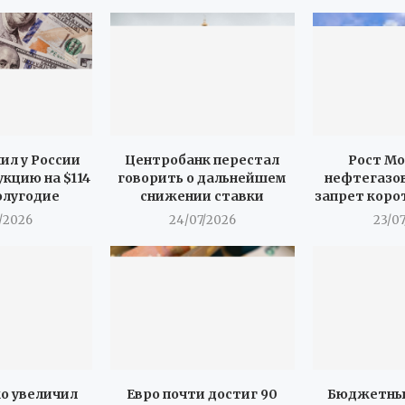
ил у России
Центробанк перестал
Рост М
кцию на $114
говорить о дальнейшем
нефтегазо
олугодие
снижении ставки
запрет коро
/2026
24/07/2026
23/0
о увеличил
Евро почти достиг 90
Бюджетны