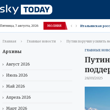
МОЛНИЯ
Итальянская росс
Пятница, 7 августа, 2026
В Париже победит
7 августа в Крас
Орехи улучшают п
Внешняя торговля 
МИД России: попы
Wildberries снизи
Свиное сало в ум
Главная
Главные новости
Путин поручил усилить 
ГЛАВНЫЕ НОВ
Архивы
Путин
Август 2026
подде
Июль 2026
28/03/2025
Май 2026
Апрель 2026
Март 2026