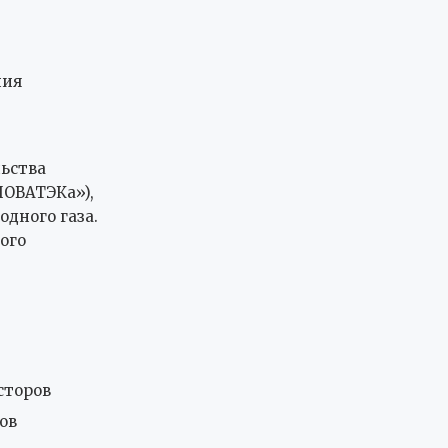
ния
льства
НОВАТЭКа»),
дного газа.
ого
сторов
ов