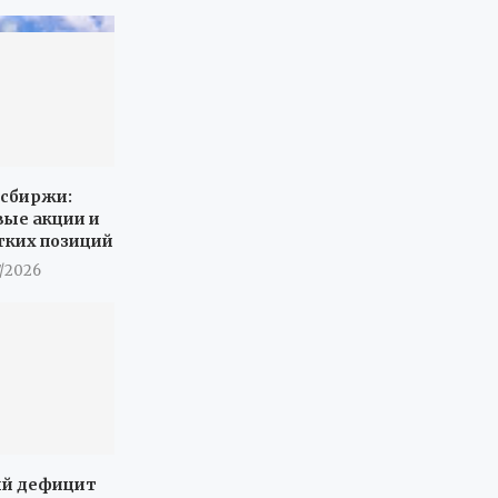
осбиржи:
вые акции и
тких позиций
7/2026
й дефицит