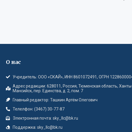
О нас
Учредитель: ООО «СКАЙ», ИНН 8601072491, ОГРН 122860000
Адрес редакции: 628011, Россия, Тюменская область, Ханты
Мансийск, пер. Единства, д. 2, пом. 7
Главный редактор: Ташкин Артём Олегович
Телелфон: (3467) 30-77-87
Электронная почта: sky_llc@bk.ru
Поддержка: sky_llc@bk.ru