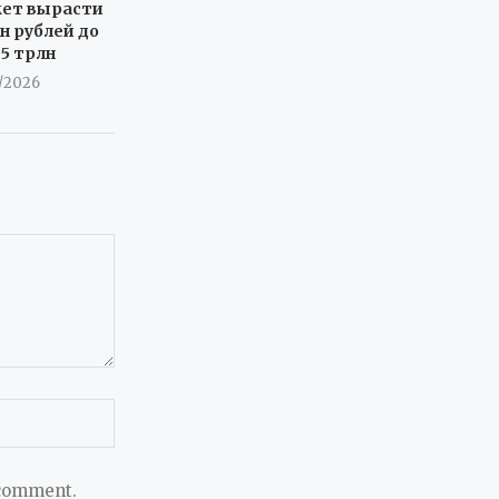
жет вырасти
н рублей до
 5 трлн
7/2026
 comment.