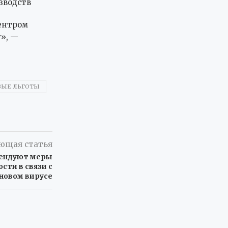
зводств
центром
», —
ВЫЕ ЛЬГОТЫ
ющая статья
ендуют меры
сти в связи с
новом вирусе