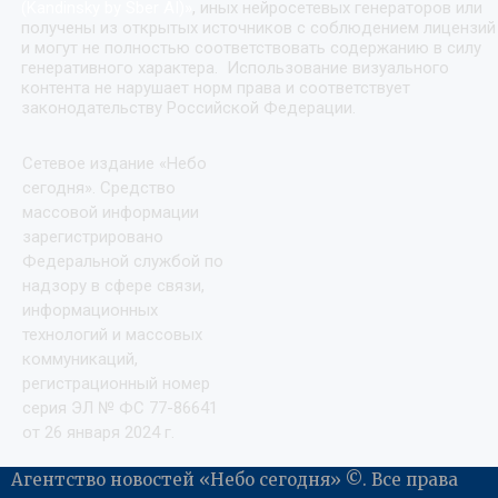
(Kandinsky by Sber AI)
»
, иных нейросетевых генераторов или
получены из открытых источников с соблюдением лицензий
и могут не полностью соответствовать содержанию в силу
генеративного характера. Использование визуального
контента не нарушает норм права и соответствует
законодательству Российской Федерации.
Сетевое издание «Небо
сегодня». Средство
массовой информации
зарегистрировано
Федеральной службой по
надзору в сфере связи,
информационных
технологий и массовых
коммуникаций,
регистрационный номер
серия ЭЛ № ФС 77-86641
от 26 января 2024 г.
Агентство новостей «Небо сегодня» ©. Все права