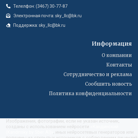
Телелфон: (3467) 30-77-87
Электронная почта: sky_llc@bk.ru
Поддержка: sky_llc@bk.ru
Информация
О компании
Контакты
Сотрудничество и реклама
Сообшить новость
Политика конфиденциальности
Изображения, фотографии, если не указан источник,
созданы с использованием нейросети
«
Кандинский
(Kandinsky by Sber AI)
»
, иных нейросетевых генераторов или
получены из открытых источников с соблюдением лицензий