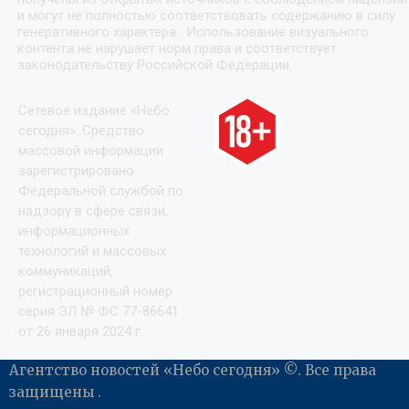
и могут не полностью соответствовать содержанию в силу
генеративного характера. Использование визуального
контента не нарушает норм права и соответствует
законодательству Российской Федерации.
Сетевое издание «Небо
сегодня». Средство
массовой информации
зарегистрировано
Федеральной службой по
надзору в сфере связи,
информационных
технологий и массовых
коммуникаций,
регистрационный номер
серия ЭЛ № ФС 77-86641
от 26 января 2024 г.
Агентство новостей «Небо сегодня» ©. Все права
защищены .