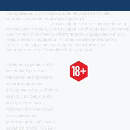
Изображения, фотографии, если не указан источник,
созданы с использованием нейросети
«
Кандинский
(Kandinsky by Sber AI)
»
, иных нейросетевых генераторов или
получены из открытых источников с соблюдением лицензий
и могут не полностью соответствовать содержанию в силу
генеративного характера. Использование визуального
контента не нарушает норм права и соответствует
законодательству Российской Федерации.
Сетевое издание «Небо
сегодня». Средство
массовой информации
зарегистрировано
Федеральной службой по
надзору в сфере связи,
информационных
технологий и массовых
коммуникаций,
регистрационный номер
серия ЭЛ № ФС 77-86641