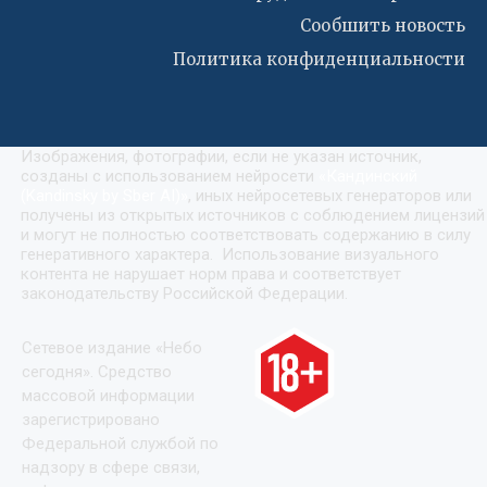
Сообшить новость
Политика конфиденциальности
Изображения, фотографии, если не указан источник,
созданы с использованием нейросети
«
Кандинский
(Kandinsky by Sber AI)
»
, иных нейросетевых генераторов или
получены из открытых источников с соблюдением лицензий
и могут не полностью соответствовать содержанию в силу
генеративного характера. Использование визуального
контента не нарушает норм права и соответствует
законодательству Российской Федерации.
Сетевое издание «Небо
сегодня». Средство
массовой информации
зарегистрировано
Федеральной службой по
надзору в сфере связи,