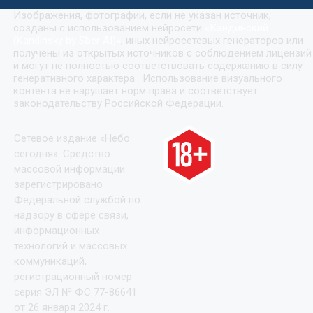
Изображения, фотографии, если не указан источник,
созданы с использованием нейросети
«
Кандинский
(Kandinsky by Sber AI)
»
, иных нейросетевых генераторов или
получены из открытых источников с соблюдением лицензий
и могут не полностью соответствовать содержанию в силу
генеративного характера. Использование визуального
контента не нарушает норм права и соответствует
законодательству Российской Федерации.
Сетевое издание «Небо
сегодня». Средство
массовой информации
зарегистрировано
Федеральной службой по
надзору в сфере связи,
информационных
технологий и массовых
коммуникаций,
регистрационный номер
серия ЭЛ № ФС 77-86641
от 26 января 2024 г.