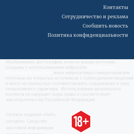
Контакты
Сотрудничество и реклама
Сообшить новость
Политика конфиденциальности
Изображения, фотографии, если не указан источник,
созданы с использованием нейросети
«
Кандинский
(Kandinsky by Sber AI)
»
, иных нейросетевых генераторов или
получены из открытых источников с соблюдением лицензий
и могут не полностью соответствовать содержанию в силу
генеративного характера. Использование визуального
контента не нарушает норм права и соответствует
законодательству Российской Федерации.
Сетевое издание «Небо
сегодня». Средство
массовой информации