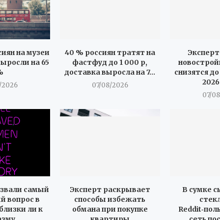
иян на музеи
40 % россиян тратят на
Эксперт
ыросли на 65
фастфуд до 1 000 р,
новострой
%
доставка выросла на 7...
снизятся до
2026
/2026
07/08/2026
07/0
звали самый
Эксперт раскрывает
В сумке 
 вопрос в
способы избежать
стек
близки ли к
обмана при покупке
Reddit‑пол
азму
квартиры
сеть по