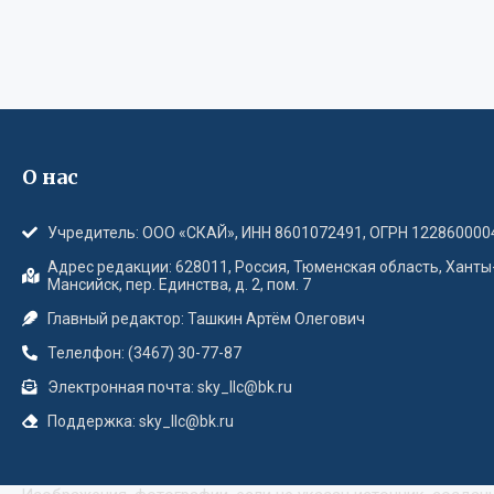
О нас
Учредитель: ООО «СКАЙ», ИНН 8601072491, ОГРН 122860000
Адрес редакции: 628011, Россия, Тюменская область, Ханты
Мансийск, пер. Единства, д. 2, пом. 7
Главный редактор: Ташкин Артём Олегович
Телелфон: (3467) 30-77-87
Электронная почта: sky_llc@bk.ru
Поддержка: sky_llc@bk.ru