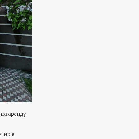
 на аренду
ртир в