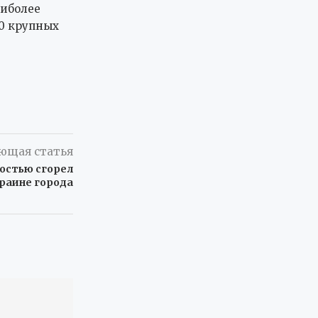
аиболее
70 крупных
ющая статья
ностью сгорел
краине города