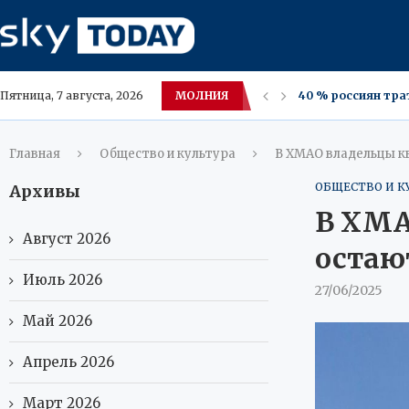
МОЛНИЯ
Итальянская росс
Пятница, 7 августа, 2026
В Париже победит
7 августа в Крас
Орехи улучшают п
Внешняя торговля 
МИД России: попы
Wildberries снизи
Свиное сало в ум
Главная
Общество и культура
В ХМАО владельцы к
ОБЩЕСТВО И К
Архивы
В ХМА
Август 2026
остаю
Июль 2026
27/06/2025
Май 2026
Апрель 2026
Март 2026