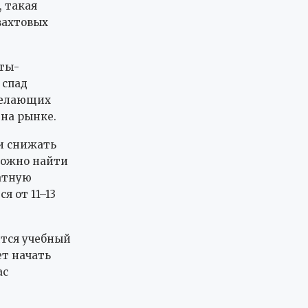
 такая
вахтовых
нты-
 спад
желающих
 на рынке.
и снижать
можно найти
натную
я от 11–13
ится учебный
ет начать
ас