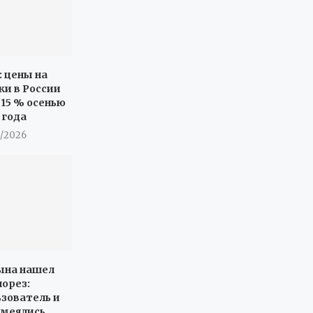
: цены на
ки в России
 15 % осенью
 года
8/2026
сына нашел
лорез:
ьзователь и
смеялись