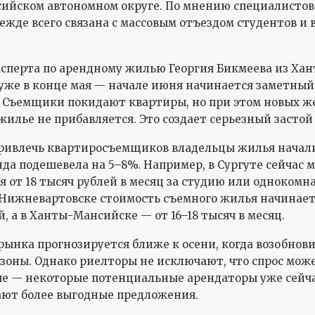
йском автономном округе. По мнению специалистов,
ежде всего связана с массовым отъездом студентов и 
ксперта по арендному жилью Георгия Бикмеева из Ха
уже в конце мая — начале июня начинается заметный
. Съемщики покидают квартиры, но при этом новых 
жилье не прибавляется. Это создает серьезный застой
привлечь квартиросъемщиков владельцы жилья начал
да подешевела на 5–8%. Например, в Сургуте сейчас 
 от 18 тысяч рублей в месяц за студию или одноком
 Нижневартовске стоимость съемного жилья начинаетс
, а в Ханты-Мансийске — от 16–18 тысяч в месяц.
ынка прогнозируется ближе к осени, когда возобнов
езоны. Однако риелторы не исключают, что спрос мож
е — некоторые потенциальные арендаторы уже сейч
ют более выгодные предложения.