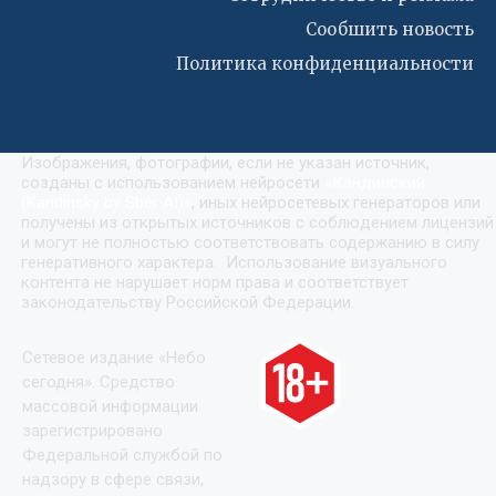
Сообшить новость
Политика конфиденциальности
Изображения, фотографии, если не указан источник,
созданы с использованием нейросети
«
Кандинский
(Kandinsky by Sber AI)
»
, иных нейросетевых генераторов или
получены из открытых источников с соблюдением лицензий
и могут не полностью соответствовать содержанию в силу
генеративного характера. Использование визуального
контента не нарушает норм права и соответствует
законодательству Российской Федерации.
Сетевое издание «Небо
сегодня». Средство
массовой информации
зарегистрировано
Федеральной службой по
надзору в сфере связи,