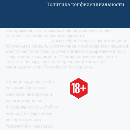
Политика конфиденциальности
Изображения, фотографии, если не указан источник,
созданы с использованием нейросети
«
Кандинский
(Kandinsky by Sber AI)
»
, иных нейросетевых генераторов или
получены из открытых источников с соблюдением лицензий
и могут не полностью соответствовать содержанию в силу
генеративного характера. Использование визуального
контента не нарушает норм права и соответствует
законодательству Российской Федерации.
Сетевое издание «Небо
сегодня». Средство
массовой информации
зарегистрировано
Федеральной службой по
надзору в сфере связи,
информационных
технологий и массовых