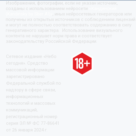
Изображения, фотографии, если не указан источник,
созданы с использованием нейросети
«
Кандинский
(Kandinsky by Sber AI)
»
, иных нейросетевых генераторов или
получены из открытых источников с соблюдением лицензий
и могут не полностью соответствовать содержанию в силу
генеративного характера. Использование визуального
контента не нарушает норм права и соответствует
законодательству Российской Федерации.
Сетевое издание «Небо
сегодня». Средство
массовой информации
зарегистрировано
Федеральной службой по
надзору в сфере связи,
информационных
технологий и массовых
коммуникаций,
регистрационный номер
серия ЭЛ № ФС 77-86641
от 26 января 2024 г.