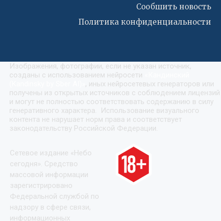
Сообшить новость
Политика конфиденциальности
Изображения, фотографии, если не указан источник,
созданы с использованием нейросети
«
Кандинский
(Kandinsky by Sber AI)
»
, иных нейросетевых генераторов или
получены из открытых источников с соблюдением лицензий
и могут не полностью соответствовать содержанию в силу
генеративного характера. Использование визуального
контента не нарушает норм права и соответствует
законодательству Российской Федерации.
Сетевое издание «Небо
сегодня». Средство
массовой информации
зарегистрировано
Федеральной службой по
надзору в сфере связи,
информационных