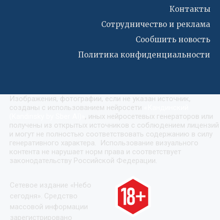
Контакты
Сотрудничество и реклама
Сообшить новость
Политика конфиденциальности
Изображения, фотографии, если не указан источник,
созданы с использованием нейросети
«
Кандинский
(Kandinsky by Sber AI)
»
, иных нейросетевых генераторов или
получены из открытых источников с соблюдением лицензий
и могут не полностью соответствовать содержанию в силу
генеративного характера. Использование визуального
контента не нарушает норм права и соответствует
законодательству Российской Федерации.
Сетевое издание «Небо
сегодня». Средство
массовой информации
зарегистрировано