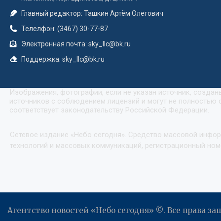
Главный редактор: Ташкин Артём Олегович
Телелфон: (3467) 30-77-87
Электронная почта: sky_llc@bk.ru
Поддержка: sky_llc@bk.ru
Изображения, фотографии, если не указан источник, созда
источников с соблюдением лицензий и могут не полностью с
соответствует законодательству Российской Федерации.
Сетевое издание «Небо сегодня». Средство массовой инфо
технологий и массовых коммуникаций, регистрационный номе
Агентство новостей «Небо сегодня» ©. Все права з