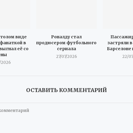
уголом виде
Роналду стал
Пассажир
 фанаткой в
продюсером футбольного
застряли в
выгнал её со
сериала
Барселоне
ены
27/07/2026
22/0
/2026
ОСТАВИТЬ КОММЕНТАРИЙ