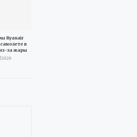
ы Ryanair
 самолете в
 из-за жары
7/2026