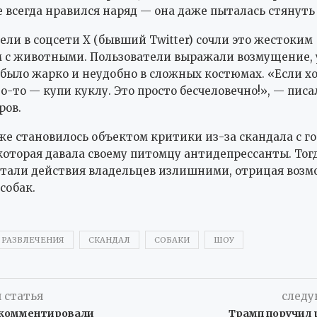
 всегда нравился наряд — она даже пыталась стянуть е
ели в соцсети X (бывший Twitter) сочли это жестоким
 с животными. Пользователи выражали возмущение, 
 было жарко и неудобно в сложных костюмах. «Если х
о-то — купи куклу. Это просто бесчеловечно!», — писа
ров.
же становилось объектом критики из-за скандала с г
которая давала своему питомцу антидепрессанты. Тог
тали действия владельцев излишними, отрицая возм
собак.
РАЗВЛЕЧЕНИЯ
СКАНДАЛ
СОБАКИ
ШОУ
 статья
следу
окомментировали
Трамп поручил 