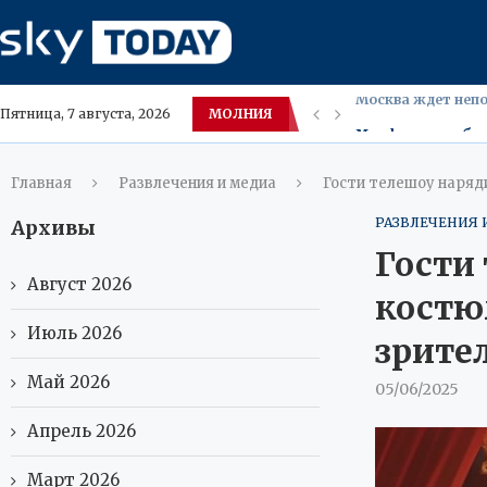
МОЛНИЯ
Минфин разработа
Пятница, 7 августа, 2026
В Нижневартовске
Москвичи и пете
Жара в Европе по
Насибуллин-старш
Теледебаты канди
Отделят модули б
Ожирение в детст
Главная
Развлечения и медиа
Гости телешоу наряди
РАЗВЛЕЧЕНИЯ 
Архивы
Гости
Август 2026
костю
Июль 2026
зрите
Май 2026
05/06/2025
Апрель 2026
Март 2026