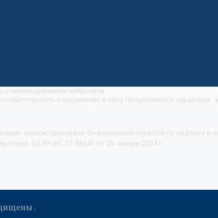
ны с использованием нейросети
«
Кандинский (Kandinsky by Sber A
оответствовать содержанию в силу генеративного характера. 
рмации зарегистрировано Федеральной службой по надзору в 
р серия ЭЛ № ФС 77-86641 от 26 января 2024 г.
ащищены .