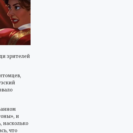
ди зрителей
итомцев,
узский
звало
ванном
оны», и
, насколько
сь, что