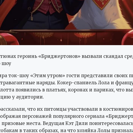
стюмах героинь «Бриджертонов» вызвали скандал сре
о шоу
ира ток-шоу «Этим утром» гости представили своих п
стравагантные наряды. Кокер-спаниель Лола и франц
лотта появились в платьях, коронах и париках, что вы
цию у аудитории.
ассказали, что их питомцы участвовали в костюмиро
зображая персонажей популярного сериала «Бриджерт
 призовые места. Ведущая Кэт Дили поинтересовалась
обакам в таких образах, на что хозяйка Лолы признала