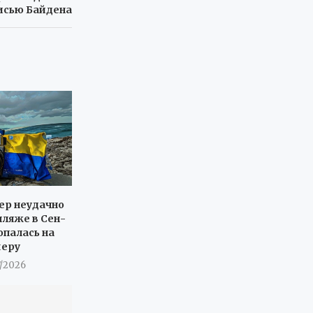
исью Байдена
ер неудачно
пляже в Сен-
опалась на
меру
7/2026