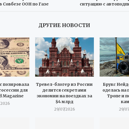
в Совбезе ООН по Газе
ситуацию с автоподп
ДРУГИЕ НОВОСТИ
с позировала
Тревел-блогер из России
Брукс Нейд
тосессии для
делится секретами
оделась на 
d Magazine
экономии на поездках за
Тропе и п
$4 млрд
ка
/2026
29/07/2026
29/0