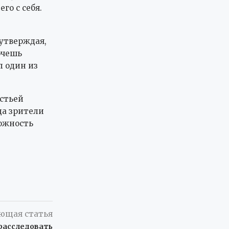
го с себя.
утверждая,
очешь
л один из
остьей
да зрители
ожность
ющая статья
расследовать