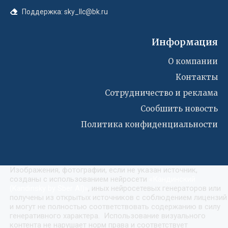
Поддержка: sky_llc@bk.ru
Информация
О компании
Контакты
Сотрудничество и реклама
Сообшить новость
Политика конфиденциальности
Изображения, фотографии, если не указан источник,
созданы с использованием нейросети
«
Кандинский
(Kandinsky by Sber AI)
»
, иных нейросетевых генераторов или
получены из открытых источников с соблюдением лицензий
и могут не полностью соответствовать содержанию в силу
генеративного характера. Использование визуального
контента не нарушает норм права и соответствует