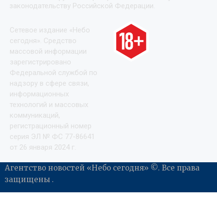
законодательству Российской Федерации.
Сетевое издание «Небо
сегодня». Средство
массовой информации
зарегистрировано
Федеральной службой по
надзору в сфере связи,
информационных
технологий и массовых
коммуникаций,
регистрационный номер
серия ЭЛ № ФС 77-86641
от 26 января 2024 г.
Агентство новостей «Небо сегодня» ©. Все права
защищены .