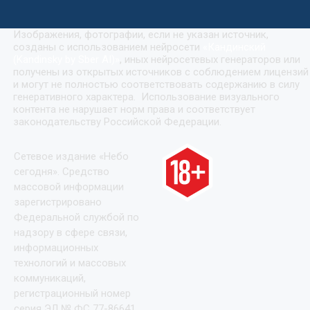
Изображения, фотографии, если не указан источник,
созданы с использованием нейросети
«
Кандинский
(Kandinsky by Sber AI)
»
, иных нейросетевых генераторов или
получены из открытых источников с соблюдением лицензий
и могут не полностью соответствовать содержанию в силу
генеративного характера. Использование визуального
контента не нарушает норм права и соответствует
законодательству Российской Федерации.
Сетевое издание «Небо
сегодня». Средство
массовой информации
зарегистрировано
Федеральной службой по
надзору в сфере связи,
информационных
технологий и массовых
коммуникаций,
регистрационный номер
серия ЭЛ № ФС 77-86641