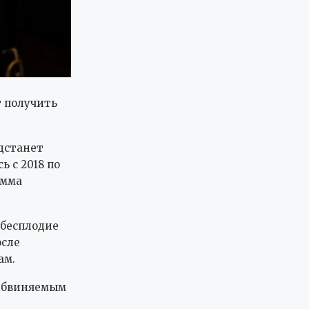
т получить
едстанет
ь с 2018 по
умма
 бесплодие
осле
ам.
 Обвиняемым