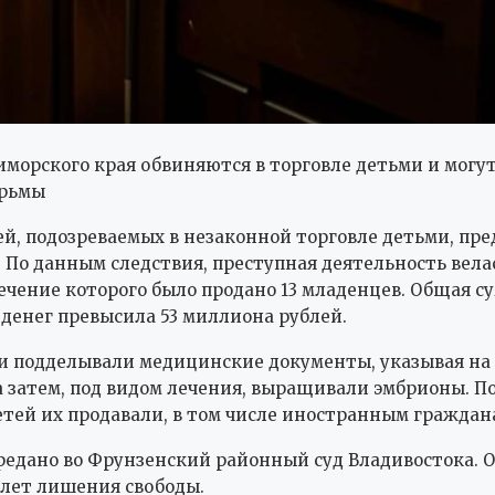
иморского края обвиняются в торговле детьми и могу
юрьмы
ей, подозреваемых в незаконной торговле детьми, пр
. По данным следствия, преступная деятельность велас
 течение которого было продано 13 младенцев. Общая с
денег превысила 53 миллиона рублей.
 подделывали медицинские документы, указывая на
а затем, под видом лечения, выращивали эмбрионы. П
тей их продавали, в том числе иностранным граждан
редано во Фрунзенский районный суд Владивостока.
5 лет лишения свободы.