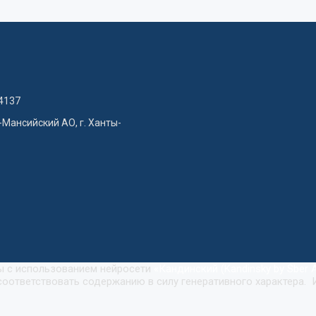
4137
-Мансийский АО, г. Ханты-
ны с использованием нейросети
«
Кандинский (Kandinsky by Sber A
оответствовать содержанию в силу генеративного характера. 