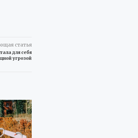
ющая статья
тала для себя
щной угрозой