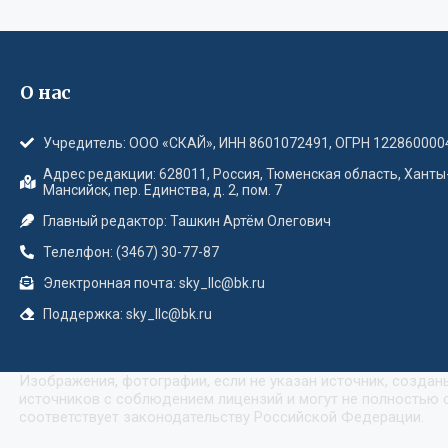
О нас
Учредитель: ООО «СКАЙ», ИНН 8601072491, ОГРН 122860000
Адрес редакции: 628011, Россия, Тюменская область, Ханты
Мансийск, пер. Единства, д. 2, пом. 7
Главный редактор: Ташкин Артём Олегович
Телелфон: (3467) 30-77-87
Электронная почта: sky_llc@bk.ru
Поддержка: sky_llc@bk.ru
Изображения, фотографии, если не указан источник, созда
источников с соблюдением лицензий и могут не полностью с
соответствует законодательству Российской Федерации.