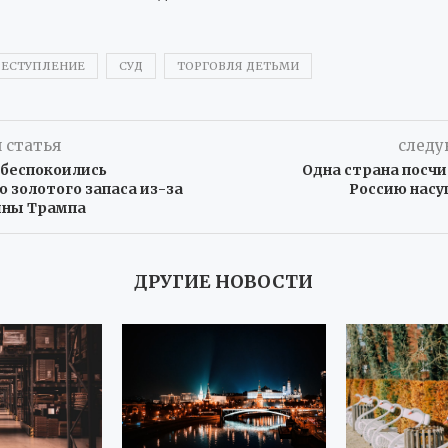
ЕСТУПЛЕНИЕ
СУД
ТОРГОВЛЯ ДЕТЬМИ
 статья
следу
обеспокоились
Одна страна посчи
 золотого запаса из-за
Россию насу
йны Трампа
ДРУГИЕ НОВОСТИ