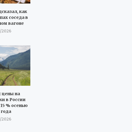
дсказал, как
пах соседа в
ном вагоне
8/2026
: цены на
ки в России
 15 % осенью
 года
8/2026