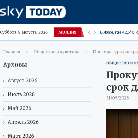
МОЛНИЯ
В Янсе, где 42,5°C
Суббота, 8 августа, 2026
Теплое море — пр
Билефельд закрое
Новое жильё в ХМА
НАСА продлило жиз
Питание в стиле 
Умные унитазы: о
В Москве возбуди
Тайландские врачи
Главная
Общество и культура
Прокуратура раскры
ОБЩЕСТВО И К
Архивы
Проку
Август 2026
срок 
Июль 2026
31/05/2025
Май 2026
Апрель 2026
Март 2026