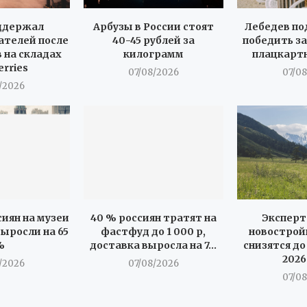
ддержал
Арбузы в России стоят
Лебедев по
телей после
40-45 рублей за
победить за
 на складах
килограмм
плацкарт
erries
07/08/2026
07/0
/2026
иян на музеи
40 % россиян тратят на
Эксперт
ыросли на 65
фастфуд до 1 000 р,
новострой
%
доставка выросла на 7...
снизятся до
2026
/2026
07/08/2026
07/0