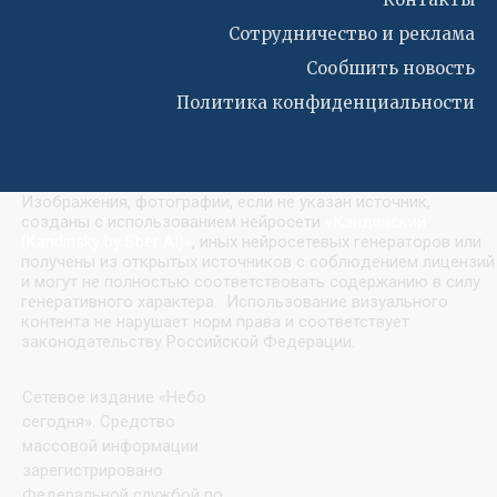
Сотрудничество и реклама
Сообшить новость
Политика конфиденциальности
Изображения, фотографии, если не указан источник,
созданы с использованием нейросети
«
Кандинский
(Kandinsky by Sber AI)
»
, иных нейросетевых генераторов или
получены из открытых источников с соблюдением лицензий
и могут не полностью соответствовать содержанию в силу
генеративного характера. Использование визуального
контента не нарушает норм права и соответствует
законодательству Российской Федерации.
Сетевое издание «Небо
сегодня». Средство
массовой информации
зарегистрировано
Федеральной службой по