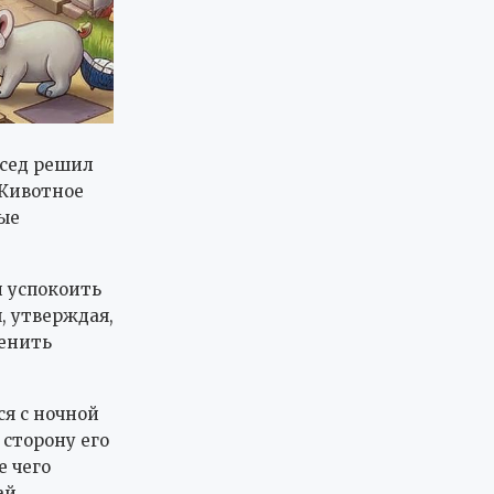
осед решил
 Животное
ные
и успокоить
, утверждая,
менить
ся с ночной
 сторону его
е чего
ай