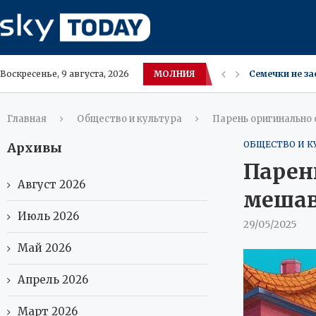
Семечки не з
МОЛНИЯ
Воскресенье, 9 августа, 2026
Лагутенко в т
Пропал в Патт
30‑летний ро
Овечкин не пл
США кентавр‑
Московский Л
Лучшие места
Осенние каник
Главная
Общество и культура
Парень оригинально 
ОБЩЕСТВО И К
Архивы
Парен
Август 2026
мешав
Июль 2026
29/05/2025
Май 2026
Апрель 2026
Март 2026