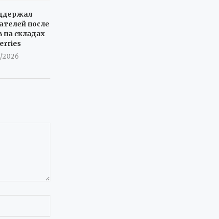
оддержал
ателей после
 на складах
erries
8/2026