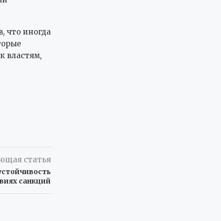
, что иногда
торые
к властям,
ющая статья
устойчивость
овиях санкций