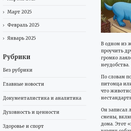
Март 2025
Февраль 2025
Январь 2025
В одном из 
проучить др
Рубрики
громко лаяло
неудобства.
Без рубрики
По словам п
питомца или
Главные новости
что животно
нестандарт
Документалистика и аналитика
Он записал 
Духовность и ценности
смены, вклю
дома. Этот «
Здоровье и спорт
хозяин собак