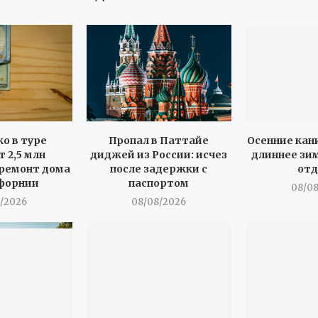
о в туре
Пропал в Паттайе
Осенние кан
 2,5 млн
диджей из России: исчез
длиннее зим
 ремонт дома
после задержки с
от
форнии
паспортом
08/0
/2026
08/08/2026