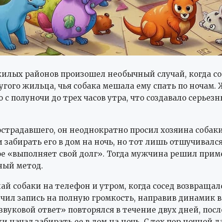
жилых районов произошел необычный случай, когда с
угого жильца, чья собака мешала ему спать по ночам.
 с полуночи до трех часов утра, что создавало серьез
острадавшего, он неоднократно просил хозяина собак
 забирать его в дом на ночь, но тот лишь отшучивался
е «выполняет свой долг». Тогда мужчина решил при
ный метод.
лай собаки на телефон и утром, когда сосед возвращал
чил запись на полную громкость, направив динамик в
звуковой ответ» повторялся в течение двух дней, посл
и начал забирать ее в дом на ночь. С тех пор ночной л