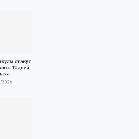
икулы станут
них: 12 дней
дыха
8/2026