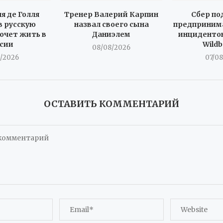
я де Голля
Тренер Валерий Карпин
Сбер п
в русскую
назвал своего сына
предприним
хочет жить в
Даниэлем
инцидентов
сии
Wildb
08/08/2026
/2026
07/0
ОСТАВИТЬ КОММЕНТАРИЙ