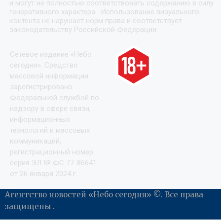
и могут не полностью соответствовать содержанию в силу
генеративного характера. Использование визуального
контента не нарушает норм права и соответствует
законодательству Российской Федерации.
Сетевое издание «Небо
сегодня». Средство
массовой информации
зарегистрировано
Федеральной службой по
надзору в сфере связи,
информационных
технологий и массовых
коммуникаций,
регистрационный номер
серия ЭЛ № ФС 77-86641
от 26 января 2024 г.
Агентство новостей «Небо сегодня» ©. Все права
защищены .