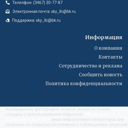
Телелфон: (3467) 30-77-87
Электронная почта: sky_llc@bk.ru
Поддержка: sky_llc@bk.ru
Информация
О компании
Контакты
Сотрудничество и реклама
Сообшить новость
Политика конфиденциальности
Изображения, фотографии, если не указан источник,
созданы с использованием нейросети
«
Кандинский
(Kandinsky by Sber AI)
»
, иных нейросетевых генераторов или
получены из открытых источников с соблюдением лицензий