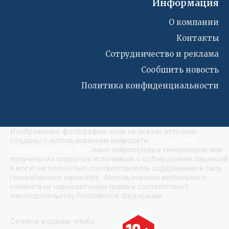
Информация
О компании
Контакты
Сотрудничество и реклама
Сообшить новость
Политика конфиденциальности
Изображения, фотографии, если не указан источник,
созданы с использованием нейросети
«
Кандинский
(Kandinsky by Sber AI)
»
, иных нейросетевых генераторов или
получены из открытых источников с соблюдением лицензий
и могут не полностью соответствовать содержанию в силу
генеративного характера. Использование визуального
контента не нарушает норм права и соответствует
законодательству Российской Федерации.
Сетевое издание «Небо