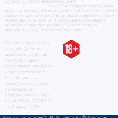
созданы с использованием нейросети
«
Кандинский
(Kandinsky by Sber AI)
»
, иных нейросетевых генераторов или
получены из открытых источников с соблюдением лицензий
и могут не полностью соответствовать содержанию в силу
генеративного характера. Использование визуального
контента не нарушает норм права и соответствует
законодательству Российской Федерации.
Сетевое издание «Небо
сегодня». Средство
массовой информации
зарегистрировано
Федеральной службой по
надзору в сфере связи,
информационных
технологий и массовых
коммуникаций,
регистрационный номер
серия ЭЛ № ФС 77-86641
от 26 января 2024 г.
Агентство новостей «Небо сегодня» ©. Все права