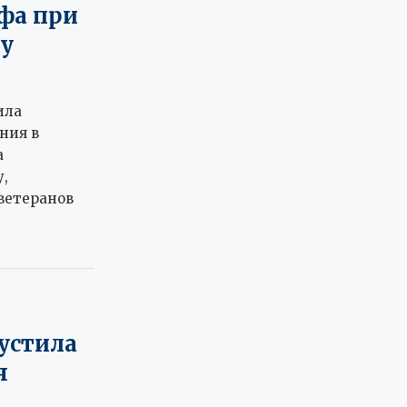
фа при
ту
ила
ния в
а
,
ветеранов
устила
я