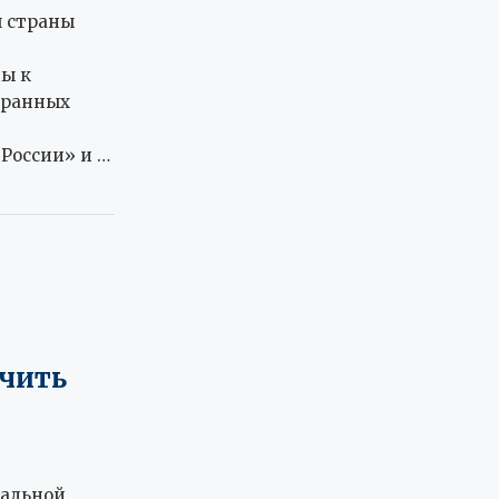
 страны
ы к
транных
России» и …
чить
иальной