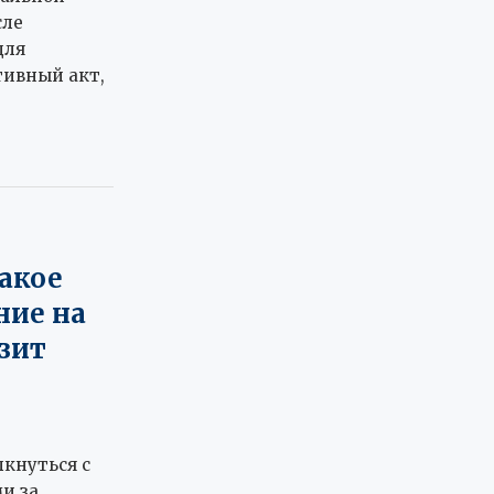
сле
для
ивный акт,
какое
ние на
зит
лкнуться с
и за