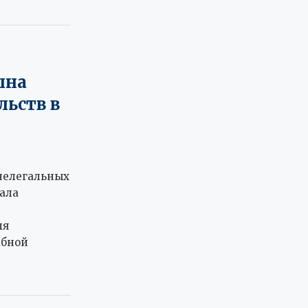
лна
льств в
нелегальных
ала
ля
абной