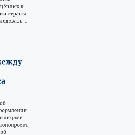
ещённых к
ии страны.
ледовать …
между
т
са
об
оформлении
излицами
конопроект,
 об