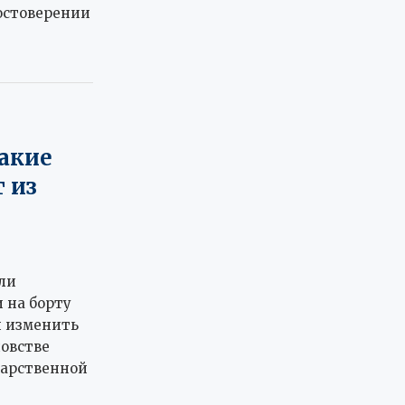
остоверении
какие
 из
ли
 на борту
й изменить
овстве
дарственной