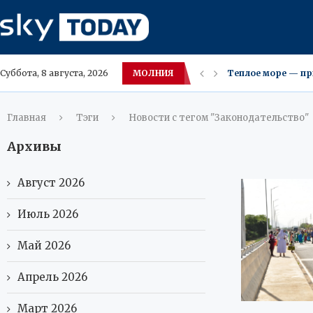
МОЛНИЯ
Теплое море — пр
Суббота, 8 августа, 2026
Билефельд закрое
Новое жильё в ХМА
НАСА продлило жиз
Питание в стиле 
Умные унитазы: о
В Москве возбуди
Тайландские врачи
Главная
Тэги
Новости с тегом "Законодательство"
Архивы
Август 2026
Июль 2026
Май 2026
Апрель 2026
Март 2026