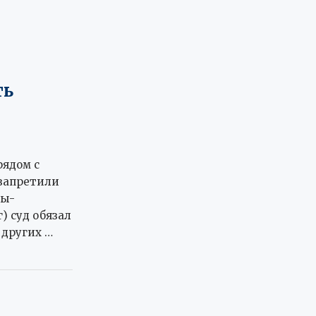
ть
ядом с
запретили
ты-
 суд обязал
 других …