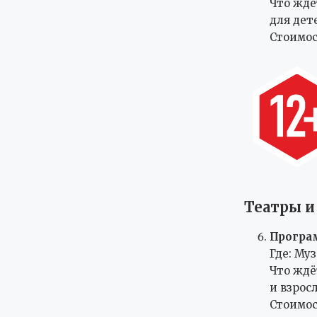
Что ждё
для дет
Стоимос
Театры и
Програм
Где: Му
Что ждё
и взрос
Стоимост