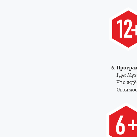
Програ
Где: Му
Что ждё
Стоимос