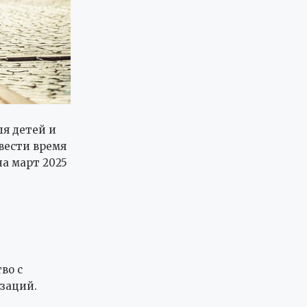
я детей и
овести время
на март 2025
во с
заций.