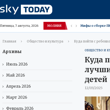
МОЛНИЯ
Мифы о сборке П
Пятница, 7 августа, 2026
Новый iPhone App
В Амурской облас
Москва ожидает з
Московские влад
Саванна и Каракет
Югра меняет вкус
В ХМАО засняли р
Главная
Общество и культура
Куда пойти с ребенк
ОБЩЕСТВО И К
Архивы
Куда п
Июль 2026
лучши
Май 2026
детей
Апрель 2026
12/03/2025
Март 2026
Февраль 2026