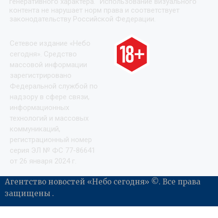
генеративного характера. Использование визуального
контента не нарушает норм права и соответствует
законодательству Российской Федерации.
Сетевое издание «Небо
сегодня». Средство
массовой информации
зарегистрировано
Федеральной службой по
надзору в сфере связи,
информационных
технологий и массовых
коммуникаций,
регистрационный номер
серия ЭЛ № ФС 77-86641
от 26 января 2024 г.
Агентство новостей «Небо сегодня» ©. Все права
защищены .