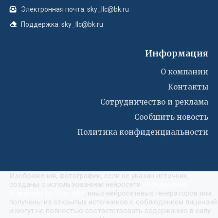
Электронная почта: sky_llc@bk.ru
Поддержка: sky_llc@bk.ru
Информация
О компании
Контакты
Сотрудничество и реклама
Сообшить новость
Политика конфиденциальности
Изображения, фотографии, если не указан источник,
созданы с использованием нейросети
«
Кандинский
(Kandinsky by Sber AI)
»
, иных нейросетевых генераторов или
получены из открытых источников с соблюдением лицензий
и могут не полностью соответствовать содержанию в силу