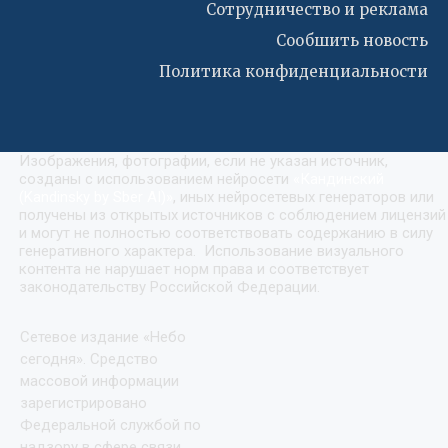
Сотрудничество и реклама
Сообшить новость
Политика конфиденциальности
Изображения, фотографии, если не указан источник,
созданы с использованием нейросети
«
Кандинский
(Kandinsky by Sber AI)
»
, иных нейросетевых генераторов или
получены из открытых источников с соблюдением лицензий
и могут не полностью соответствовать содержанию в силу
генеративного характера. Использование визуального
контента не нарушает норм права и соответствует
законодательству Российской Федерации.
Сетевое издание «Небо
сегодня». Средство
массовой информации
зарегистрировано
Федеральной службой по
надзору в сфере связи,