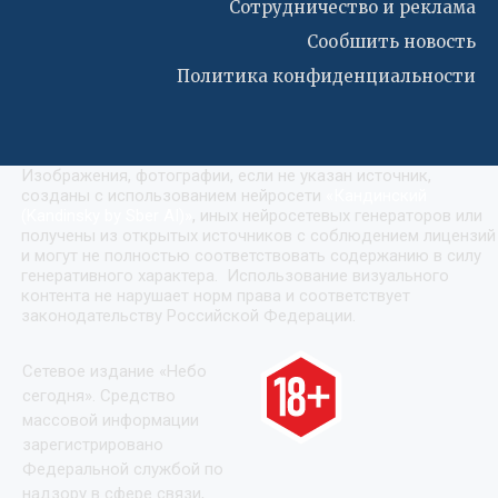
Сотрудничество и реклама
Сообшить новость
Политика конфиденциальности
Изображения, фотографии, если не указан источник,
созданы с использованием нейросети
«
Кандинский
(Kandinsky by Sber AI)
»
, иных нейросетевых генераторов или
получены из открытых источников с соблюдением лицензий
и могут не полностью соответствовать содержанию в силу
генеративного характера. Использование визуального
контента не нарушает норм права и соответствует
законодательству Российской Федерации.
Сетевое издание «Небо
сегодня». Средство
массовой информации
зарегистрировано
Федеральной службой по
надзору в сфере связи,