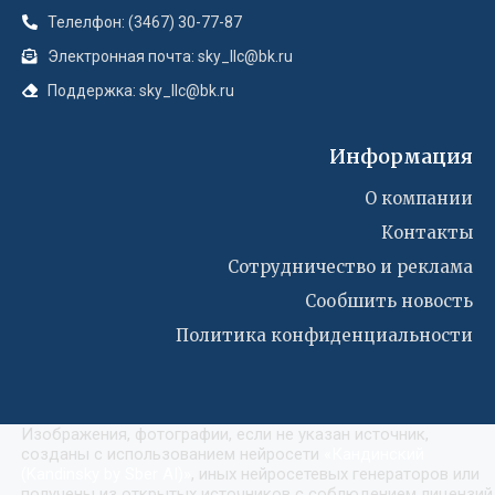
Телелфон: (3467) 30-77-87
Электронная почта: sky_llc@bk.ru
Поддержка: sky_llc@bk.ru
Информация
О компании
Контакты
Сотрудничество и реклама
Сообшить новость
Политика конфиденциальности
Изображения, фотографии, если не указан источник,
созданы с использованием нейросети
«
Кандинский
(Kandinsky by Sber AI)
»
, иных нейросетевых генераторов или
получены из открытых источников с соблюдением лицензий