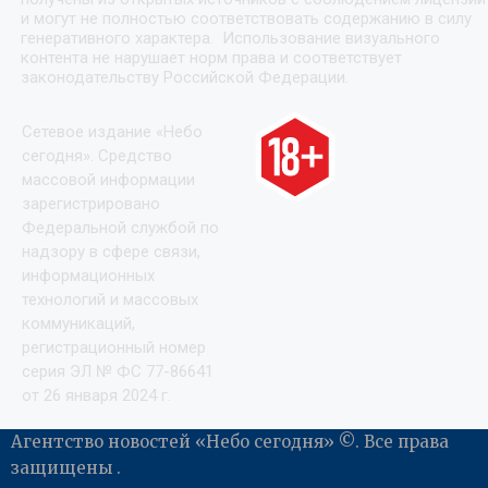
и могут не полностью соответствовать содержанию в силу
генеративного характера. Использование визуального
контента не нарушает норм права и соответствует
законодательству Российской Федерации.
Сетевое издание «Небо
сегодня». Средство
массовой информации
зарегистрировано
Федеральной службой по
надзору в сфере связи,
информационных
технологий и массовых
коммуникаций,
регистрационный номер
серия ЭЛ № ФС 77-86641
от 26 января 2024 г.
Агентство новостей «Небо сегодня» ©. Все права
защищены .