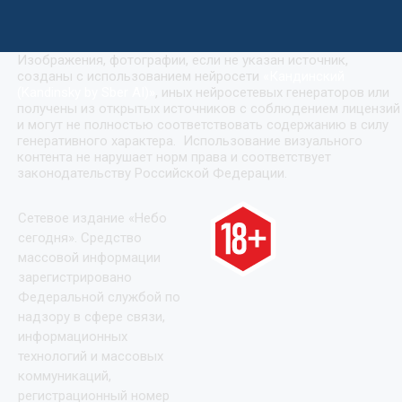
Изображения, фотографии, если не указан источник,
созданы с использованием нейросети
«
Кандинский
(Kandinsky by Sber AI)
»
, иных нейросетевых генераторов или
получены из открытых источников с соблюдением лицензий
и могут не полностью соответствовать содержанию в силу
генеративного характера. Использование визуального
контента не нарушает норм права и соответствует
законодательству Российской Федерации.
Сетевое издание «Небо
сегодня». Средство
массовой информации
зарегистрировано
Федеральной службой по
надзору в сфере связи,
информационных
технологий и массовых
коммуникаций,
регистрационный номер