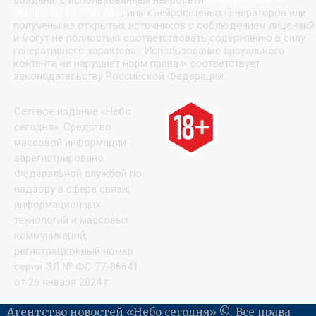
(Kandinsky by Sber AI)
»
, иных нейросетевых генераторов или
получены из открытых источников с соблюдением лицензий
и могут не полностью соответствовать содержанию в силу
генеративного характера. Использование визуального
контента не нарушает норм права и соответствует
законодательству Российской Федерации.
Сетевое издание «Небо
сегодня». Средство
массовой информации
зарегистрировано
Федеральной службой по
надзору в сфере связи,
информационных
технологий и массовых
коммуникаций,
регистрационный номер
серия ЭЛ № ФС 77-86641
от 26 января 2024 г.
Агентство новостей «Небо сегодня» ©. Все права