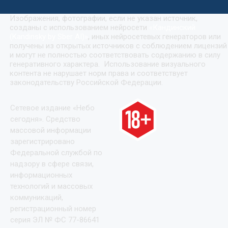
Изображения, фотографии, если не указан источник,
созданы с использованием нейросети
«
Кандинский
(Kandinsky by Sber AI)
»
, иных нейросетевых генераторов или
получены из открытых источников с соблюдением лицензий
и могут не полностью соответствовать содержанию в силу
генеративного характера. Использование визуального
контента не нарушает норм права и соответствует
законодательству Российской Федерации.
Сетевое издание «Небо
сегодня». Средство
массовой информации
зарегистрировано
Федеральной службой по
надзору в сфере связи,
информационных
технологий и массовых
коммуникаций,
регистрационный номер
серия ЭЛ № ФС 77-86641