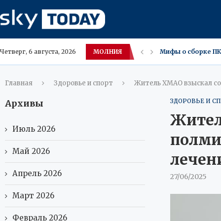
МОЛНИЯ
Мифы о сборке ПК
Четверг, 6 августа, 2026
Новый iPhone Appl
В Амурской облас
Москва ожидает зн
Московские владе
Саванна и Каракет
Югра меняет вкус
В ХМАО засняли р
Главная
Здоровье и спорт
Житель ХМАО взыскал со 
ЗДОРОВЬЕ И С
Архивы
Жител
Июль 2026
полми
Май 2026
лечен
Апрель 2026
27/06/2025
Март 2026
Февраль 2026