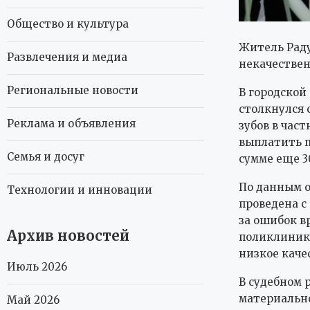
Общество и культура
Житель Раду
Развлечения и медиа
некачествен
Региональные новости
В городской
столкнулся 
Реклама и объявления
зубов в час
выплатить п
Семья и досуг
сумме еще 3
По данным о
Технологии и инновации
проведена с
за ошибок в
Архив новостей
поликлинику
низкое каче
Июль 2026
В судебном 
материально
Май 2026