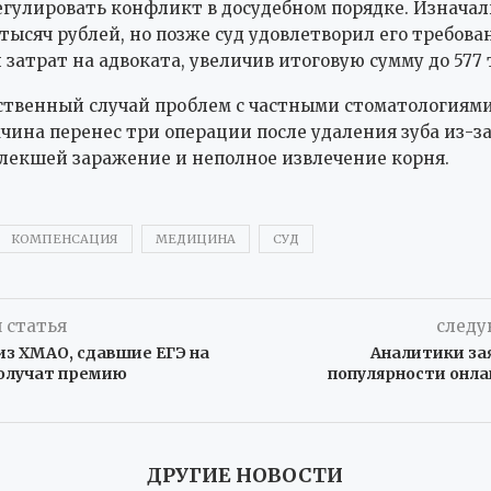
гулировать конфликт в досудебном порядке. Изнача
 тысяч рублей, но позже суд удовлетворил его требова
затрат на адвоката, увеличив итоговую сумму до 577 
ственный случай проблем с частными стоматологиями.
чина перенес три операции после удаления зуба из-з
лекшей заражение и неполное извлечение корня.
КОМПЕНСАЦИЯ
МЕДИЦИНА
СУД
 статья
следу
из ХМАО, сдавшие ЕГЭ на
Аналитики за
получат премию
популярности онла
ДРУГИЕ НОВОСТИ