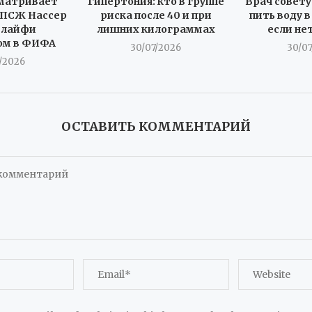
матривает
Гипертония: кто в группе
Врач совет
 ПСЖ Нассер
риска после 40 и при
пить воду 
елайфи
лишних килограммах
если н
ом в ФИФА
30/07/2026
30/0
/2026
ОСТАВИТЬ КОММЕНТАРИЙ