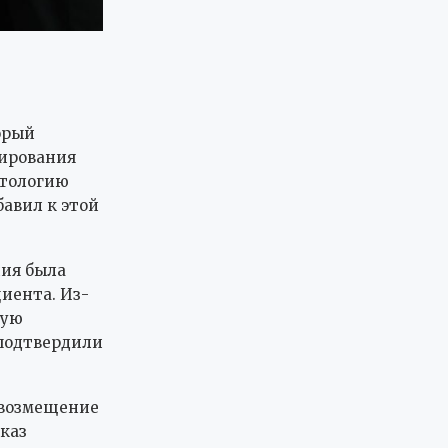
орый
зирования
атологию
бавил к этой
ния была
иента. Из-
ную
 подтвердили
 возмещение
каз