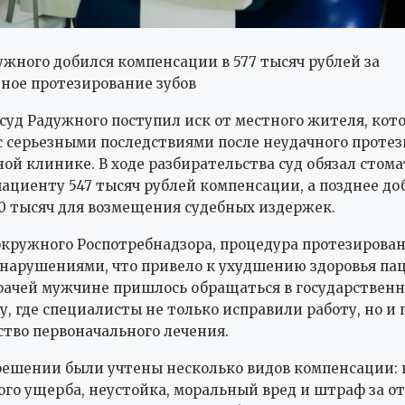
жного добился компенсации в 577 тысяч рублей за
ное протезирование зубов
 суд Радужного поступил иск от местного жителя, кот
с серьезными последствиями после неудачного проте
тной клинике. В ходе разбирательства суд обязал стом
ациенту 547 тысяч рублей компенсации, а позднее до
0 тысяч для возмещения судебных издержек.
кружного Роспотребнадзора, процедура протезирова
 нарушениями, что привело к ухудшению здоровья пац
рачей мужчине пришлось обращаться в государствен
, где специалисты не только исправили работу, но и
ство первоначального лечения.
решении были учтены несколько видов компенсации:
го ущерба, неустойка, моральный вред и штраф за от