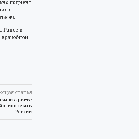
льно пациент
ние о
тысяч.
 Ранее в
а врачебной
ющая статья
явили о росте
йн-ипотеки в
России