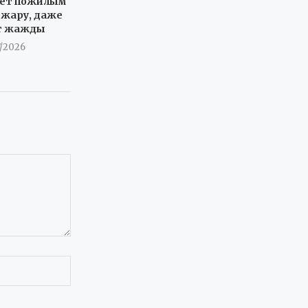
ует пожилым
в жару, даже
ет жажды
7/2026