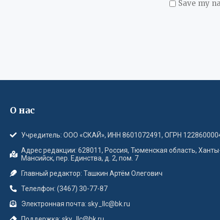
Save my na
О нас
Учредитель: ООО «СКАЙ», ИНН 8601072491, ОГРН 122860000
Адрес редакции: 628011, Россия, Тюменская область, Ханты
Мансийск, пер. Единства, д. 2, пом. 7
Главный редактор: Ташкин Артём Олегович
Телелфон: (3467) 30-77-87
Электронная почта: sky_llc@bk.ru
Поддержка: sky_llc@bk.ru