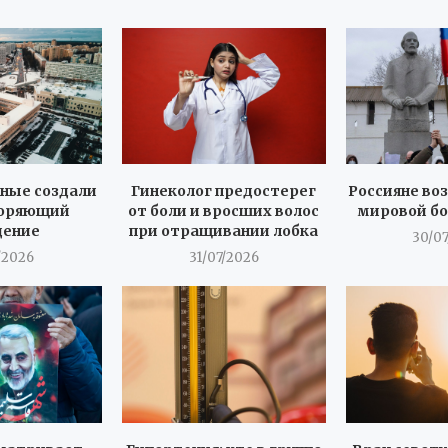
ёные создали
Гинеколог предостерег
Россияне во
коряющий
от боли и вросших волос
мировой бо
дение
при отращивании лобка
30/0
/2026
31/07/2026