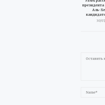
УЕФА расс
президента
Аль-Х
кандидат
30/07