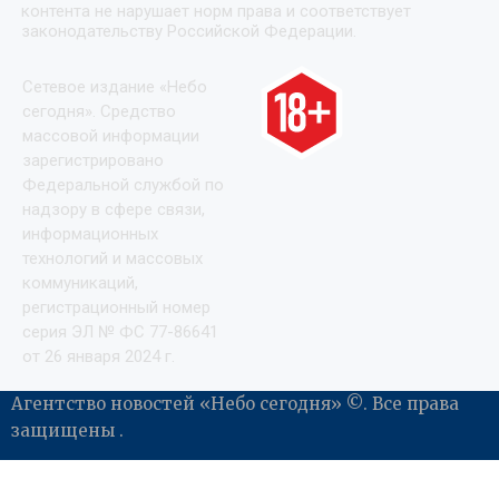
контента не нарушает норм права и соответствует
законодательству Российской Федерации.
Сетевое издание «Небо
сегодня». Средство
массовой информации
зарегистрировано
Федеральной службой по
надзору в сфере связи,
информационных
технологий и массовых
коммуникаций,
регистрационный номер
серия ЭЛ № ФС 77-86641
от 26 января 2024 г.
Агентство новостей «Небо сегодня» ©. Все права
защищены .