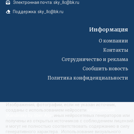
Электронная почта: sky_llc@bk.ru
Поддержка: sky_llc@bk.ru
Информация
О компании
Контакты
Сотрудничество и реклама
Сообшить новость
Политика конфиденциальности
Изображения, фотографии, если не указан источник,
созданы с использованием нейросети
«
Кандинский
(Kandinsky by Sber AI)
»
, иных нейросетевых генераторов или
получены из открытых источников с соблюдением лицензий
и могут не полностью соответствовать содержанию в силу
генеративного характера. Использование визуального