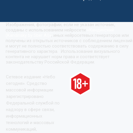
Изображения, фотографии, если не указан источник,
созданы с использованием нейросети
«
Кандинский
(Kandinsky by Sber AI)
»
, иных нейросетевых генераторов или
получены из открытых источников с соблюдением лицензий
и могут не полностью соответствовать содержанию в силу
генеративного характера. Использование визуального
контента не нарушает норм права и соответствует
законодательству Российской Федерации.
Сетевое издание «Небо
сегодня». Средство
массовой информации
зарегистрировано
Федеральной службой по
надзору в сфере связи,
информационных
технологий и массовых
коммуникаций,