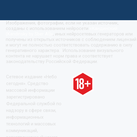
Изображения, фотографии, если не указан источник,
созданы с использованием нейросети
«
Кандинский
(Kandinsky by Sber AI)
»
, иных нейросетевых генераторов или
получены из открытых источников с соблюдением лицензий
и могут не полностью соответствовать содержанию в силу
генеративного характера. Использование визуального
контента не нарушает норм права и соответствует
законодательству Российской Федерации.
Сетевое издание «Небо
сегодня». Средство
массовой информации
зарегистрировано
Федеральной службой по
надзору в сфере связи,
информационных
технологий и массовых
коммуникаций,