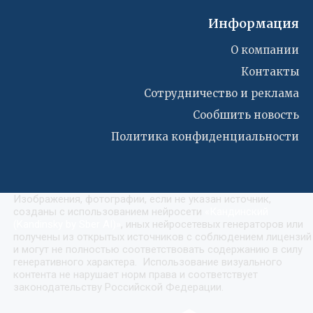
Информация
О компании
Контакты
Сотрудничество и реклама
Сообшить новость
Политика конфиденциальности
Изображения, фотографии, если не указан источник,
созданы с использованием нейросети
«
Кандинский
(Kandinsky by Sber AI)
»
, иных нейросетевых генераторов или
получены из открытых источников с соблюдением лицензий
и могут не полностью соответствовать содержанию в силу
генеративного характера. Использование визуального
контента не нарушает норм права и соответствует
законодательству Российской Федерации.