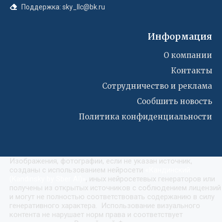
Поддержка: sky_llc@bk.ru
Информация
О компании
Контакты
Сотрудничество и реклама
Сообшить новость
Политика конфиденциальности
Изображения, фотографии, если не указан источник,
созданы с использованием нейросети
«
Кандинский
(Kandinsky by Sber AI)
»
, иных нейросетевых генераторов или
получены из открытых источников с соблюдением лицензий
и могут не полностью соответствовать содержанию в силу
генеративного характера. Использование визуального
контента не нарушает норм права и соответствует