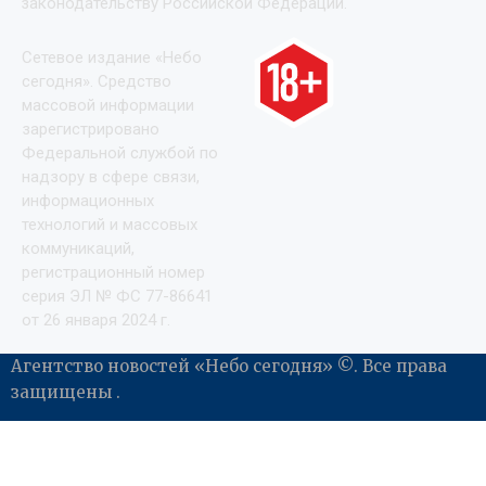
законодательству Российской Федерации.
Сетевое издание «Небо
сегодня». Средство
массовой информации
зарегистрировано
Федеральной службой по
надзору в сфере связи,
информационных
технологий и массовых
коммуникаций,
регистрационный номер
серия ЭЛ № ФС 77-86641
от 26 января 2024 г.
Агентство новостей «Небо сегодня» ©. Все права
защищены .