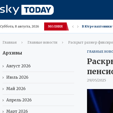
МОЛНИЯ
Внук Шарля де Гол
Суббота, 8 августа, 2026
Употребление Озе
Оземпик‑фейс — не
Налоговая РФ лик
В ХМАО цены на ма
Гигантские медузы
Обрушившийся по
30 минут ежеднев
Главная
Главные новости
Раскрыт размер фиксиров
ГЛАВНЫЕ НОВ
Архивы
Раскр
Август 2026
пенси
Июль 2026
29/05/2025
Май 2026
Апрель 2026
Март 2026