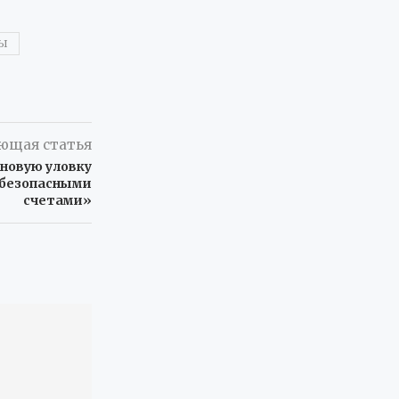
Ы
ющая статья
новую уловку
«безопасными
счетами»