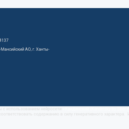
4137
-Мансийский АО, г. Ханты-
ны с использованием нейросети
«
Кандинский (Kandinsky by Sber A
оответствовать содержанию в силу генеративного характера. 