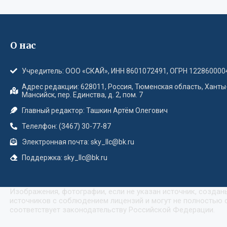
О нас
Учредитель: ООО «СКАЙ», ИНН 8601072491, ОГРН 122860000
Адрес редакции: 628011, Россия, Тюменская область, Ханты
Мансийск, пер. Единства, д. 2, пом. 7
Главный редактор: Ташкин Артём Олегович
Телелфон: (3467) 30-77-87
Электронная почта: sky_llc@bk.ru
Поддержка: sky_llc@bk.ru
Изображения, фотографии, если не указан источник, созда
источников с соблюдением лицензий и могут не полностью с
соответствует законодательству Российской Федерации.