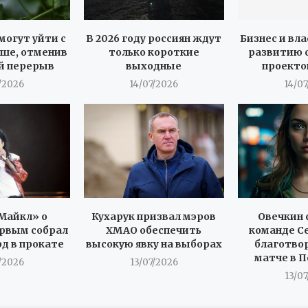
могут уйти с
В 2026 году россиян ждут
Бизнес и вла
ше, отменив
только короткие
развитию 
й перерыв
выходные
проекто
/2026
14/07/2026
14/0
Майкл» о
Кухарук призвал мэров
Овечкин 
рвым собрал
ХМАО обеспечить
команде С
рд в прокате
высокую явку на выборах
благотво
матче в 
/2026
13/07/2026
13/0