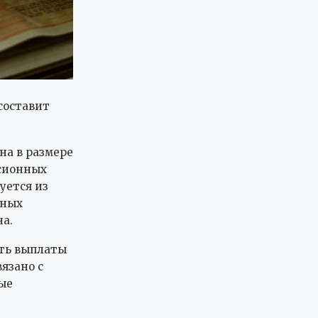
составит
на в размере
нсионных
уется из
нных
а.
ить выплаты
вязано с
ые