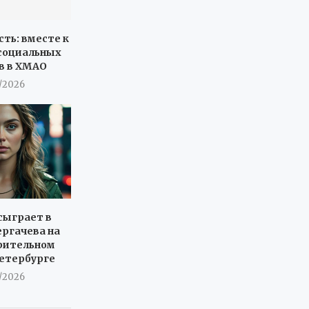
сть: вместе к
социальных
в в ХМАО
7/2026
сыграет в
ергачева на
рительном
Петербурге
7/2026