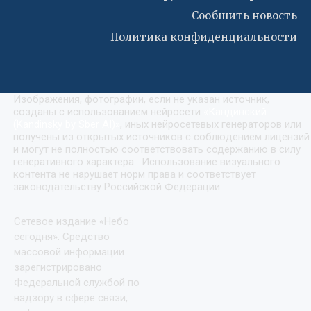
Сообшить новость
Политика конфиденциальности
Изображения, фотографии, если не указан источник,
созданы с использованием нейросети
«
Кандинский
(Kandinsky by Sber AI)
»
, иных нейросетевых генераторов или
получены из открытых источников с соблюдением лицензий
и могут не полностью соответствовать содержанию в силу
генеративного характера. Использование визуального
контента не нарушает норм права и соответствует
законодательству Российской Федерации.
Сетевое издание «Небо
сегодня». Средство
массовой информации
зарегистрировано
Федеральной службой по
надзору в сфере связи,