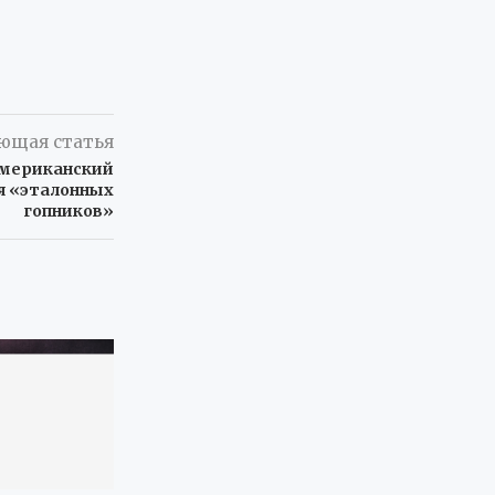
ющая статья
американский
ся «эталонных
гопников»