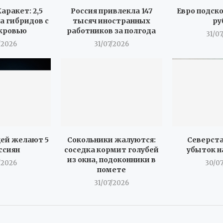
аракет: 2,5
Россия привлекла 147
Евро подск
а гибридов с
тысяч иностранных
ру
кровью
работников за полгода
31/0
/2026
31/07/2026
ей желают 5
Сокольники жалуются:
Северста
ссиян
соседка кормит голубей
убыток н
из окна, подоконники в
/2026
30/0
помете
31/07/2026