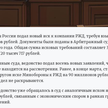
России подал новый иск к компании РЖД, требуя взы
в рублей. Документы были поданы в Арбитражный су
о года. Общая сумма исковых требований составляет 
20 тысяч 717 рублей.
нным суда, ведомство подал восемь новых заявлений, ч
 находится на рассмотрении. Ранее, в конце марта, ст
другом иске Минобороны к РЖД на 90 миллионов рубле
 дел не раскрываются.
едомство уже обращалось в суд с аналогичным иском н
ублей, связанным с экономическим спором в рамках 
ений.