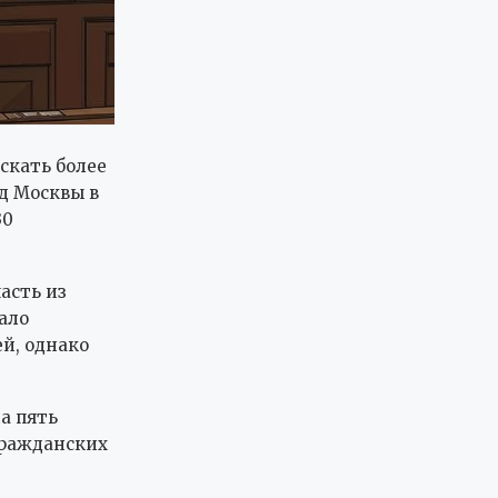
скать более
д Москвы в
30
асть из
ало
й, однако
а пять
гражданских