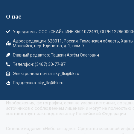
О нас
Учредитель: ООО «СКАЙ», ИНН 8601072491, ОГРН 122860000
Адрес редакции: 628011, Россия, Тюменская область, Ханты
Мансийск, пер. Единства, д. 2, пом. 7
Главный редактор: Ташкин Артём Олегович
Телелфон: (3467) 30-77-87
Электронная почта: sky_llc@bk.ru
Поддержка: sky_llc@bk.ru
Изображения, фотографии, если не указан источник, созда
источников с соблюдением лицензий и могут не полностью с
соответствует законодательству Российской Федерации.
Сетевое издание «Небо сегодня». Средство массовой инфо