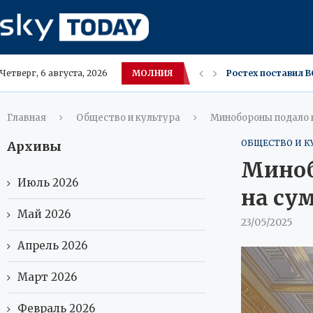
МОЛНИЯ
Ростех поставил 
Четверг, 6 августа, 2026
Мифы о сборке ПК
Новый iPhone Appl
В Амурской облас
Москва ожидает зн
Московские владе
Саванна и Каракет
Югра меняет вкус
В ХМАО засняли р
Главная
Общество и культура
Минобороны подало н
ОБЩЕСТВО И К
Архивы
Миноб
Июль 2026
на су
Май 2026
23/05/2025
Апрель 2026
Март 2026
Февраль 2026