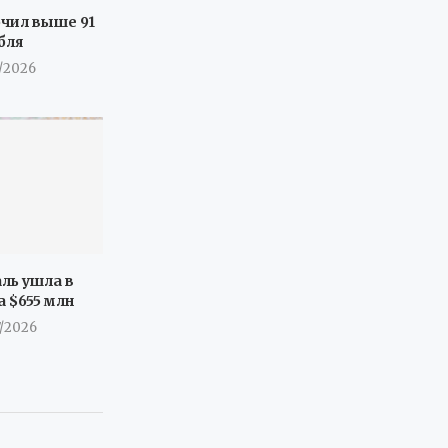
очил выше 91
бля
7/2026
ль ушла в
а $655 млн
7/2026