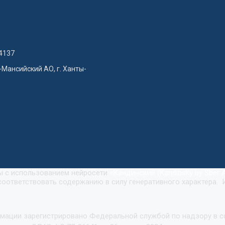
4137
-Мансийский АО, г. Ханты-
ны с использованием нейросети
«
Кандинский (Kandinsky by Sber A
оответствовать содержанию в силу генеративного характера. 
рмации зарегистрировано Федеральной службой по надзору в 