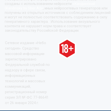
созданы с использованием нейросети
«
Кандинский
(Kandinsky by Sber AI)
»
, иных нейросетевых генераторов или
получены из открытых источников с соблюдением лицензий
и могут не полностью соответствовать содержанию в силу
генеративного характера. Использование визуального
контента не нарушает норм права и соответствует
законодательству Российской Федерации.
Сетевое издание «Небо
сегодня». Средство
массовой информации
зарегистрировано
Федеральной службой по
надзору в сфере связи,
информационных
технологий и массовых
коммуникаций,
регистрационный номер
серия ЭЛ № ФС 77-86641
от 26 января 2024 г.