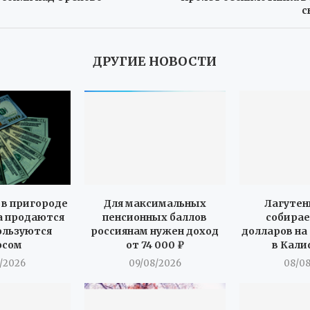
с
ДРУГИЕ НОВОСТИ
в пригороде
Для максимальных
Лагутен
 продаются
пенсионных баллов
собирае
пользуются
россиянам нужен доход
долларов на
осом
от 74 000 ₽
в Кал
/2026
09/08/2026
08/0