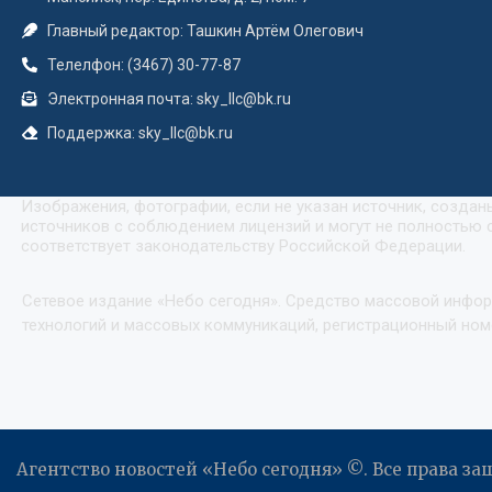
Главный редактор: Ташкин Артём Олегович
Телелфон: (3467) 30-77-87
Электронная почта: sky_llc@bk.ru
Поддержка: sky_llc@bk.ru
Изображения, фотографии, если не указан источник, созда
источников с соблюдением лицензий и могут не полностью с
соответствует законодательству Российской Федерации.
Сетевое издание «Небо сегодня». Средство массовой инфо
технологий и массовых коммуникаций, регистрационный номе
Агентство новостей «Небо сегодня» ©. Все права з