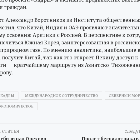
и граждан.
рт Александр Воротников из Института общественны
етил, что Китай, Индия и ОАЭ проявляют значитель
му освоению Арктики с Россией. В перспективе к сотр
ючиться Южная Корея, заинтересованная в российск
риродном газе. По мнению аналитика, наибольшие 
 получит Китай, так как это откроет Пекину доступ к
ти — кратчайшему маршруту из Азиатско-Тихоокеан
ропу.
КАДРЫ
МЕЖДУНАРОДНОЕ СОТРУДНИЧЕСТВО
СЕВЕРНЫЙ МОР
ЭКОНОМИЧЕСКОЕ
 статья
следу
 сбили над Орехово-
Пролет беспилотника в