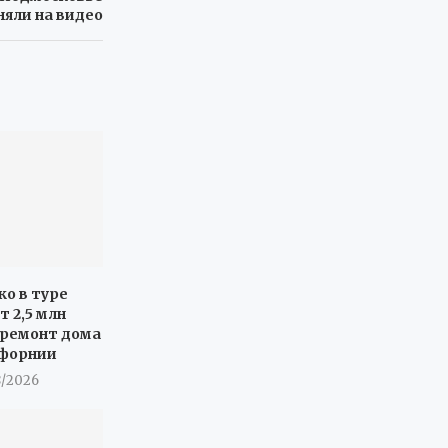
няли на видео
ко в туре
т 2,5 млн
 ремонт дома
ифорнии
8/2026