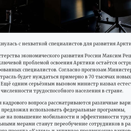
кнулась с нехваткой специалистов для развития Аркт
терства экономического развития России Максим Ре
 ключевой проблемой освоения Арктики остаётся ост
ванных специалистов. Согласно прогнозам Министер
 отрасль будет нуждаться примерно в 70 тысячах новых
 Ещё одним серьёзным вызовом министр назвал есте
численности трудоспособного населения в стране.
 кадрового вопроса рассматриваются различные вари
 предложил использовать федеральные программы,
ые на повышение мобильности и эффективности труд
ными мерами станут переобучение сотрудников в р
го проекта «Кадры» и активное продвижение вахтов