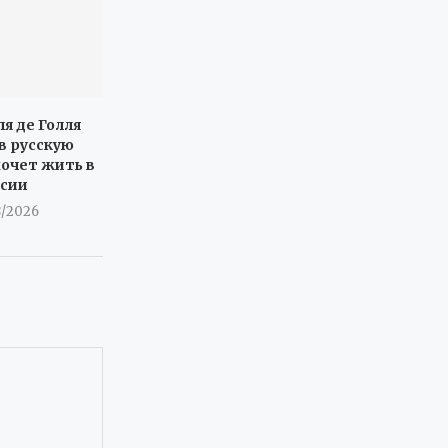
я де Голля
в русскую
хочет жить в
ссии
8/2026