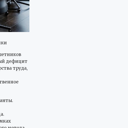
ики
шетников
рый дефицит
ства труда,
ственное
анты.
а.
амках
ого метода