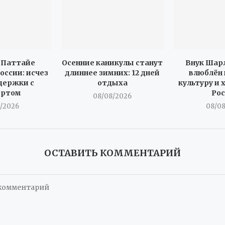
 Паттайе
Осенние каникулы станут
Внук Шарл
оссии: исчез
длиннее зимних: 12 дней
влюблён 
держки с
отдыха
культуру и 
ортом
Ро
08/08/2026
/2026
08/0
ОСТАВИТЬ КОММЕНТАРИЙ