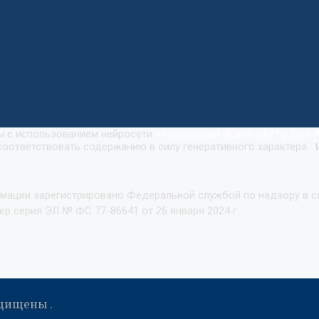
ны с использованием нейросети
«
Кандинский (Kandinsky by Sber A
оответствовать содержанию в силу генеративного характера. 
рмации зарегистрировано Федеральной службой по надзору в 
р серия ЭЛ № ФС 77-86641 от 26 января 2024 г.
ащищены .