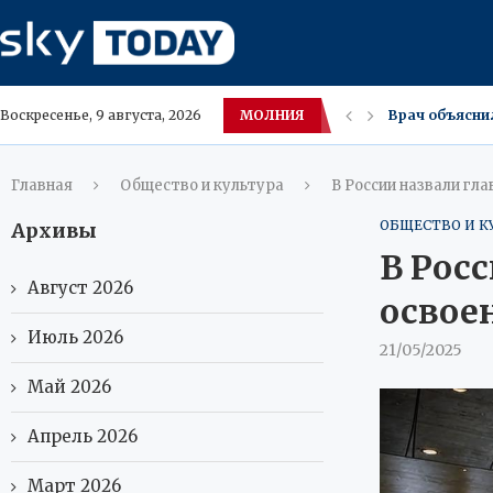
МОЛНИЯ
Российский п
Воскресенье, 9 августа, 2026
КГБ‑фляжки в
В России к ко
Володин требу
Для максимал
Микропластик 
В Махачкале л
Пожар в квар
Главная
Общество и культура
В России назвали гл
ОБЩЕСТВО И К
Архивы
В Рос
Август 2026
освое
Июль 2026
21/05/2025
Май 2026
Апрель 2026
Март 2026